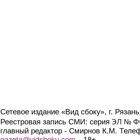
Сетевое издание «Вид сбоку», г. Рязан
ЭЛ № ФС
Реестровая запись СМИ: серия
главный редактор - Смирнов К.М. Телефо
gazeta@vidsboku.com
(link sends e-mail)
. 18+