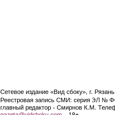
Сетевое издание «Вид сбоку», г. Рязан
ЭЛ № ФС
Реестровая запись СМИ: серия
главный редактор - Смирнов К.М. Телефо
gazeta@vidsboku.com
(link sends e-mail)
. 18+