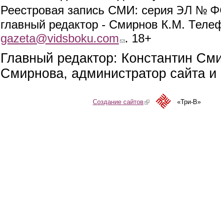
ЭЛ № ФС
Реестровая запись СМИ: серия
главный редактор - Смирнов К.М. Телефо
gazeta@vidsboku.com
(link sends e-mail)
. 18+
Главный редактор: Константин См
Смирнова, администратор сайта и 
Создание сайтов
(link is external)
«Три-В»