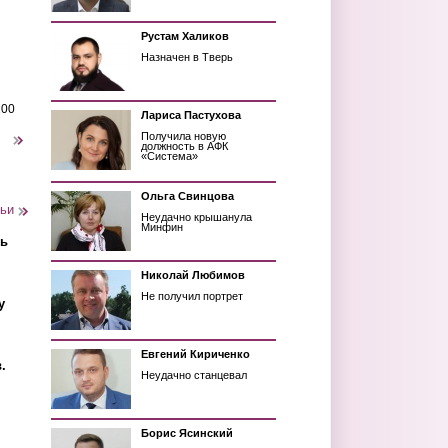
Рустам Халиков
Назначен в Тверь
200
Лариса Пастухова
Получила новую
следующая ›
должность в АФК
«Система»
Ольга Свинцова
тьи
Неудачно крышанула
Минфин
ть
Николай Любимов
Не получил портрет
у
Евгений Кириченко
.
Неудачно станцевал
Борис Ясинский