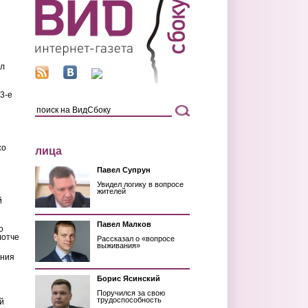
ил
3-е
со
лица
Павел Супрун
Увидел логику в вопросе
жителей
й
Павел Малков
о
лотче
Рассказал о «вопросе
выживания»
ения
Борис Ясинский
Поручился за свою
трудоспособность
й