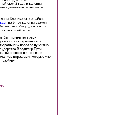
ный срок 2 года в колонии-
тало уклонение от выплаты
главы Клепиковского района
жден
на 5 лет колонии взамен
сковский облсуд, так как, по
осковской области.
ов был принят во время
уже в скором времени его
либеральной» новелле публично
осударства Владимир Путин.
льшой процент взяточников
елались штрафами, которые «не
 лазейки».
оки