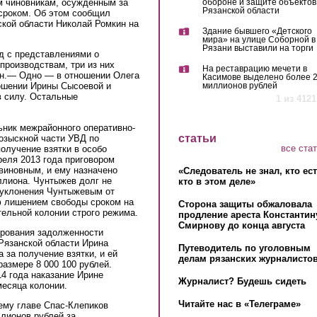
м чиновникам, осужденным за
обороне и защите объектов
Рязанской области
сроком. Об этом сообщил
кой области Николай Ромкин на
Здание бывшего «Детского
мира» на улице Соборной в
Рязани выставили на торги
д с представлениями о
производствам, три из них
На реставрацию мечети в
ин.— Одно — в отношении Олега
Касимове выделено более 
миллионов рублей
ошении Ирины Сысоевой и
в силу. Остальные
1 из 4121
ник межрайонного оперативно-
статьи
озыскной части УВД по
все ста
олучение взятки в особо
реля 2013 года приговором
 виновным, и ему назначено
«Следователь не знал, кто ес
ллиона. Чунтыжев долг не
кто в этом деле»
 уклонения Чунтыжевым от
ф лишением свободы сроком на
Сторона защиты обжаловала
тельной колонии строго режима.
продление ареста Константин
Смирнову до конца августа
ирования задолженности
Рязанской области Ирина
Путеводитель по уголовным
 за получение взятки, и ей
делам рязанских журналистов
размере 8 000 100 рублей.
4 года наказание Ирине
Журналист? Будешь сидеть
месяца колонии.
Читайте нас в «Телеграме»
му главе Спас-Клепиков
лионов рублей за