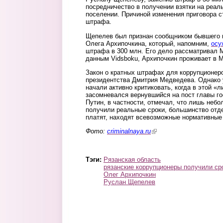
посредничество в получении взятки на реаль
поселении. Причиной изменения приговора с
штрафа.
Щепелев был признан сообщником бывшего 
Олега Архипочкина, который, напомним,
осу
штрафа в 300 млн. Его дело рассматривал Мо
данным Vidsboku, Архипочкин проживает в М
Закон о кратных штрафах для коррупционер
президентства Дмитрия Медведева. Однако 
начали активно критиковать, когда в этой «
засомневался вернувшийся на пост главы г
Путин, в частности, отмечал, что лишь небо
получили реальные сроки, большинство отд
платят, находят всевозможные нормативные
Фото:
criminalnaya.ru
(link is external)
Тэги:
Рязанская область
рязанские коррупционеры получили ср
Олег Архипочкин
Руслан Щепелев