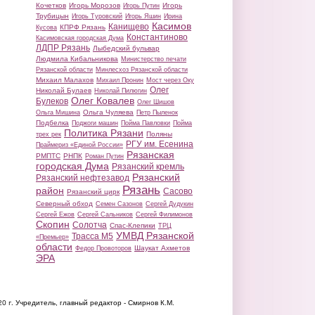
Кочетков
Игорь Морозов
Игорь
Игорь Путин
Трубицын
Игорь Туровский
Игорь Яшин
Ирина
Касимов
Канищево
КПРФ Рязань
Кусова
Константиново
Касимовская городская Дума
ЛДПР Рязань
Лыбедский бульвар
Людмила Кибальникова
Министерство печати
Рязанской области
Минлесхоз Рязанской области
Михаил Малахов
Михаил Пронин
Мост через Оку
Олег
Николай Булаев
Николай Пилюгин
Олег Ковалев
Булеков
Олег Шишов
Ольга Чуляева
Ольга Мишина
Петр Пыленок
Подбелка
Поджоги машин
Пойма Павловки
Пойма
Политика Рязани
Поляны
трех рек
РГУ им. Есенина
Праймериз «Единой России»
Рязанская
РМПТС
РНПК
Роман Путин
городская Дума
Рязанский кремль
Рязанский
Рязанский нефтезавод
Рязань
район
Сасово
Рязанский цирк
Северный обход
Семен Сазонов
Сергей Дудукин
Сергей Ежов
Сергей Сальников
Сергей Филимонов
Скопин
Солотча
Спас-Клепики
ТРЦ
УМВД Рязанской
Трасса М5
«Премьер»
области
Шаукат Ахметов
Федор Провоторов
ЭРА
20 г.
Учредитель, главный редактор - Смирнов К.М.