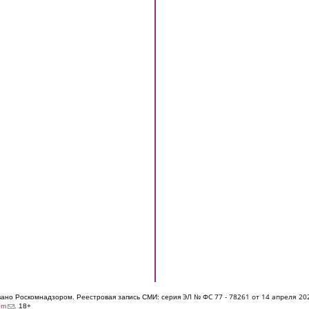
ЭЛ № ФС 77 - 7826
1 от 14 апреля 20
овано Роскомнадзором. Реестровая запись СМИ: серия
(link sends e-mail)
om
. 18+