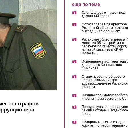
еще по теме
Олег Шалаев отпущен под
домашний арест
Фото: аппарат губернатора
Рязанской области возглав
выходец из Челябинска
Рязанская область заняла 7
место из 85-ти в рейтинге
регионов по качеству дорог,
который составило «РИА
Новости»
Исполнилось полтора года 
дня ареста Константина
Смирнова
Стало известно об аресте
первого замминистра
здравоохранения Рязанско
области
Начинается благоустройств
«Тропы Паустовского» в Со
вместо штрафов
Прокуратура нашла наруш
оррупционера
режима охраны Сегденского
озера
Облправительство создаст
комитет по территориально