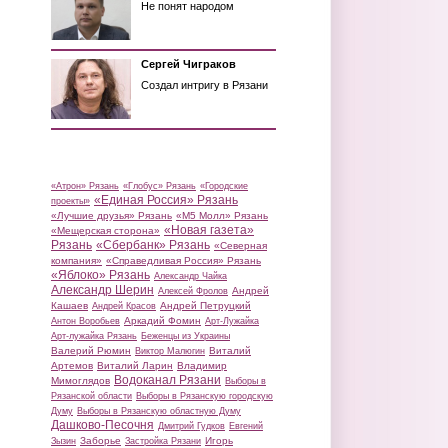
Не понят народом
Сергей Чиграков
Создал интригу в Рязани
«Атрон» Рязань
«Глобус» Рязань
«Городские
«Единая Россия» Рязань
проекты»
«Лучшие друзья» Рязань
«М5 Молл» Рязань
«Новая газета»
«Мещерская сторона»
Рязань
«Сбербанк» Рязань
«Северная
компания»
«Справедливая Россия» Рязань
«Яблоко» Рязань
Александр Чайка
Александр Шерин
Андрей
Алексей Фролов
Кашаев
Андрей Петруцкий
Андрей Красов
Аркадий Фомин
Антон Воробьев
Арт-Лужайка
Арт-лужайка Рязань
Беженцы из Украины
Валерий Рюмин
Виталий
Виктор Малюгин
Артемов
Виталий Ларин
Владимир
Водоканал Рязани
Мимоглядов
Выборы в
Рязанской области
Выборы в Рязанскую городскую
Думу
Выборы в Рязанскую областную Думу
Дашково-Песочня
Дмитрий Гудков
Евгений
Заборье
Игорь
Зызин
Застройка Рязани