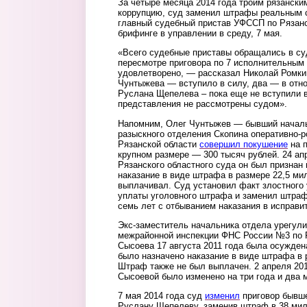
За четыре месяца 2014 года троим рязански
коррупцию, суд заменил штрафы реальным 
главный судебный пристав УФССП по Рязанс
брифинге в управлении в среду, 7 мая.
«Всего судебные приставы обращались в су
пересмотре приговора по 7 исполнительным 
удовлетворено, — рассказал Николай Ромк
Чунтыжева — вступило в силу, два — в отн
Руслана Щепелева – пока еще не вступили 
представления не рассмотрены судом».
Напомним, Олег Чунтыжев — бывший началь
разыскного отделения Скопина оперативно-р
Рязанской области
совершил покушение
на п
крупном размере — 300 тысяч рублей. 24 ап
Рязанского областного суда он был признан
наказание в виде штрафа в размере 22,5 ми
выплачивал. Суд установил факт злостного
уплаты уголовного штрафа и заменил штра
семь лет с отбыванием наказания в исправи
Экс-заместитель начальника отдела урегул
межрайонной инспекции ФНС России №3 по 
Сысоева 17 августа 2011 года была осуждена
было назначено наказание в виде штрафа в 
Штраф также не был выплачен. 2 апреля 201
Сысоевой было изменено на три года и два 
7 мая 2014 года суд
изменил
приговор бывше
Руслану Щепелеву, заменив штраф в 38 мил