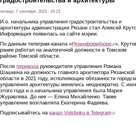
градостроительства и архитектуры
четверг, 7 сентября, 2023 - 10:23
И.о. начальника управления градостроительства и
архитектуры администрации Рязани стал Алексей Круто
Информация появилась на сайте мэрии.
По данным телеграм-канала «
Рязинформбюро
(link is extern
», Круто
ранее работал на аналогичной должности в Томском
районе Томской области.
После
перевода
руководителя управления Романа
Шашкина на должность главного архитектора Рязанской
области в 2021 году, исполняющие обязанности городск
управления архитектуры менялись неоднократно. С ию
этого года и.о.начальника управления была Мария
Журавлева. До нее — Елена Михайленко. Также
управление возглавляла Екатерина Фадеева.
Подписывайтесь на
канал Vidsboku в Telegram
(link is extern