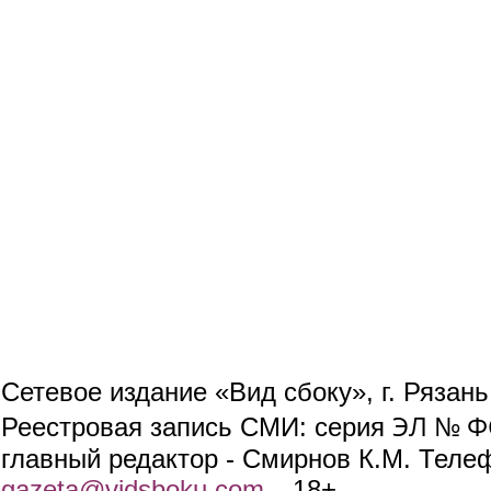
Сетевое издание «Вид сбоку», г. Рязан
ЭЛ № ФС
Реестровая запись СМИ: серия
главный редактор - Смирнов К.М. Телефо
gazeta@vidsboku.com
(link sends e-mail)
. 18+