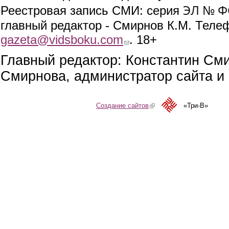
ЭЛ № ФС
Реестровая запись СМИ: серия
главный редактор - Смирнов К.М. Телефо
gazeta@vidsboku.com
(link sends e-mail)
. 18+
Главный редактор: Константин См
Смирнова, администратор сайта и 
Создание сайтов
(link is external)
«Три-В»