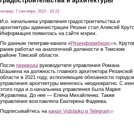
градостроительства и архитектуры
четверг, 7 сентября, 2023 - 10:23
И.о. начальника управления градостроительства и
архитектуры администрации Рязани стал Алексей Круто
Информация появилась на сайте мэрии.
По данным телеграм-канала «
Рязинформбюро
(link is extern
», Круто
ранее работал на аналогичной должности в Томском
районе Томской области.
После
перевода
руководителя управления Романа
Шашкина на должность главного архитектора Рязанской
области в 2021 году, исполняющие обязанности городск
управления архитектуры менялись неоднократно. С ию
этого года и.о.начальника управления была Мария
Журавлева. До нее — Елена Михайленко. Также
управление возглавляла Екатерина Фадеева.
Подписывайтесь на
канал Vidsboku в Telegram
(link is extern