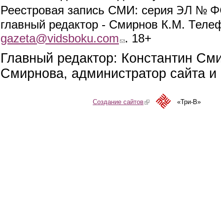
ЭЛ № ФС
Реестровая запись СМИ: серия
главный редактор - Смирнов К.М. Телефо
gazeta@vidsboku.com
(link sends e-mail)
. 18+
Главный редактор: Константин См
Смирнова, администратор сайта и 
Создание сайтов
(link is external)
«Три-В»