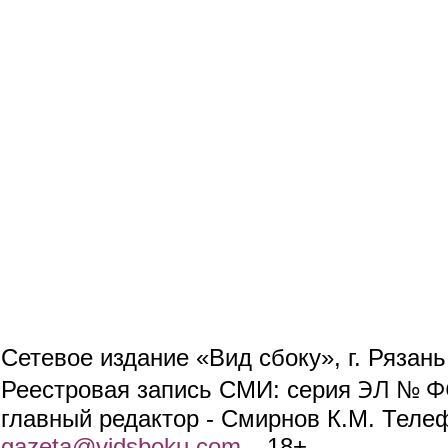
Сетевое издание «Вид сбоку», г. Рязан
ЭЛ № ФС
Реестровая запись СМИ: серия
главный редактор - Смирнов К.М. Телефо
gazeta@vidsboku.com
(link sends e-mail)
. 18+