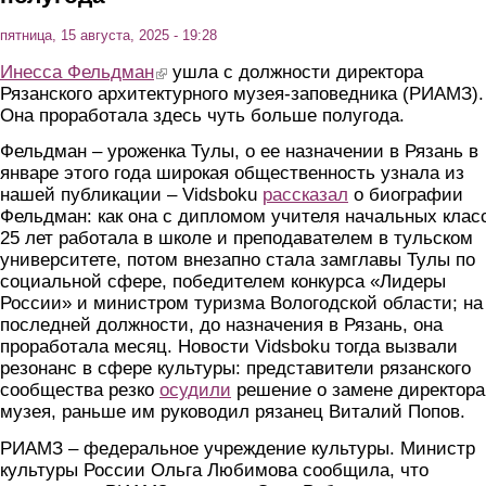
пятница, 15 августа, 2025 - 19:28
Инесса Фельдман
(link is external)
ушла с должности директора
Рязанского архитектурного музея-заповедника (РИАМЗ).
Она проработала здесь чуть больше полугода.
Фельдман – уроженка Тулы, о ее назначении в Рязань в
январе этого года широкая общественность узнала из
нашей публикации – Vidsboku
р
ассказал
о биографии
Фельдман: как она с дипломом учителя начальных клас
25 лет работала в школе и преподавателем в тульском
университете, потом внезапно стала замглавы Тулы по
социальной сфере, победителем конкурса «Лидеры
России» и министром туризма Вологодской области; на
последней должности, до назначения в Рязань, она
проработала месяц. Новости Vidsboku тогда вызвали
резонанс в сфере культуры: представители рязанского
сообщества резко
осудили
решение о замене директора
музея, раньше им руководил рязанец Виталий Попов.
РИАМЗ – федеральное учреждение культуры. Министр
культуры России Ольга Любимова сообщила, что