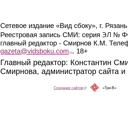
Сетевое издание «Вид сбоку», г. Рязан
ЭЛ № ФС
Реестровая запись СМИ: серия
главный редактор - Смирнов К.М. Телефо
gazeta@vidsboku.com
(link sends e-mail)
. 18+
Главный редактор: Константин См
Смирнова, администратор сайта и 
Создание сайтов
(link is external)
«Три-В»