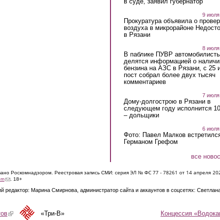
в суде, заявил губернатор
9 июля
Прокуратура объявила о провер
воздуха в микрорайоне Недост
в Рязани
8 июля
В паблике ПУВР автомобилист
делятся информацией о наличи
бензина на АЗС в Рязани, с 25 
пост собрал более двух тысяч
комментариев
7 июля
Дому-долгострою в Рязани в
следующем году исполнится 10
– дольщики
6 июля
Фото: Павел Малков встретился
Германом Грефом
все ново
ЭЛ № ФС 77 - 7826
1 от 14 апреля 20
овано Роскомнадзором. Реестровая запись СМИ: серия
(link sends e-mail)
om
. 18+
й редактор: Марина Смирнова, администратор сайта и аккаунтов в соцсетях: Светлан
Концессия «Водока
тов
(link is external)
«Три-В»