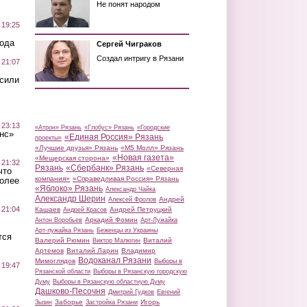
Не понят народом
 19:25
вода
Сергей Чиграков
Создал интригу в Рязани
 21:07
осили
 23:13
«Атрон» Рязань
«Глобус» Рязань
«Городские
нс»
«Единая Россия» Рязань
проекты»
«Лучшие друзья» Рязань
«М5 Молл» Рязань
«Новая газета»
«Мещерская сторона»
 21:32
Рязань
«Сбербанк» Рязань
«Северная
что
компания»
«Справедливая Россия» Рязань
более
«Яблоко» Рязань
Александр Чайка
Александр Шерин
Андрей
Алексей Фролов
 21:04
Кашаев
Андрей Петруцкий
Андрей Красов
Аркадий Фомин
Антон Воробьев
Арт-Лужайка
Арт-лужайка Рязань
Беженцы из Украины
тся
Валерий Рюмин
Виталий
Виктор Малюгин
Артемов
Виталий Ларин
Владимир
Водоканал Рязани
Мимоглядов
Выборы в
 19:47
Рязанской области
Выборы в Рязанскую городскую
Думу
Выборы в Рязанскую областную Думу
Дашково-Песочня
Дмитрий Гудков
Евгений
Заборье
Игорь
Зызин
Застройка Рязани