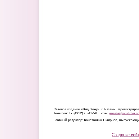
Сетевое издание «Вид сбоку», г. Рязань. Зарегистрир
Телефон: +7 (4912) 95-41-59. E-mail:
gazeta@vidsboku.c
Главный редактор: Константин Смирнов, выпускающи
Создание сай