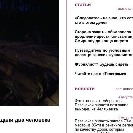
статьи
все ста
«Следователь не знал, кто ес
кто в этом деле»
Сторона защиты обжаловала
продление ареста Константин
Смирнову до конца августа
Путеводитель по уголовным
делам рязанских журналистов
Журналист? Будешь сидеть
Читайте нас в «Телеграме»
новости
все ново
4 августа
Фото: аппарат губернатора
Рязанской области возглавил
выходец из Челябинска
3 августа
адали два человека
Рязанская область заняла 73-е
место из 85-ти в рейтинге регио
по качеству дорог, который