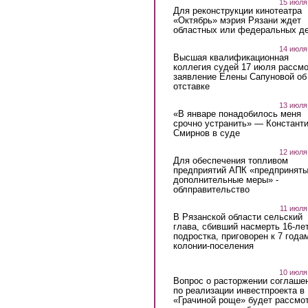
15 июля
Для реконструкции кинотеатра
«Октябрь» мэрия Рязани ждет
областных или федеральных де
14 июля
Высшая квалификационная
коллегия судей 17 июля рассмо
заявление Елены Сапуновой об
отставке
13 июля
«В январе понадобилось меня
срочно устранить» — Констант
Смирнов в суде
12 июля
Для обеспечения топливом
предприятий АПК «предпринят
дополнительные меры» -
облправительство
11 июля
В Рязанской области сельский
глава, сбивший насмерть 16-ле
подростка, приговорен к 7 года
колонии-поселения
10 июля
Вопрос о расторжении соглаше
по реализации инвестпроекта в
«Грачиной роще» будет рассмо