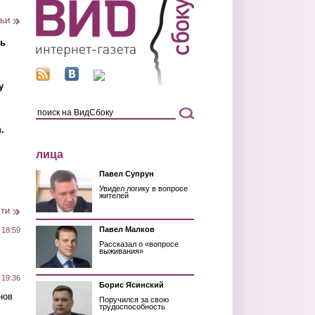
тьи
ть
у
.
лица
Павел Супрун
Увидел логику в вопросе
жителей
сти
Павел Малков
 18:59
Рассказал о «вопросе
выживания»
 19:36
Борис Ясинский
нов
Поручился за свою
трудоспособность