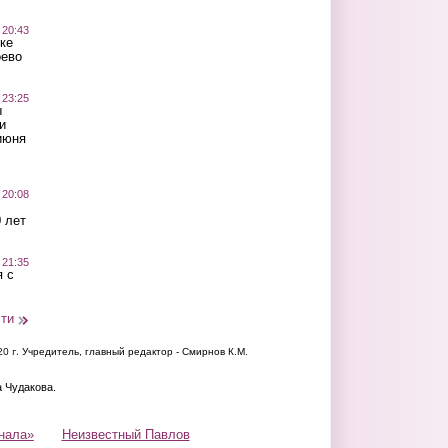
 20:43
ке
оево
 23:25
ы
и
июня
 20:08
 лет
 21:35
 с
сти
20 г.
Учредитель, главный редактор - Смирнов К.М.
а Чудакова.
нала»
Неизвестный Павлов