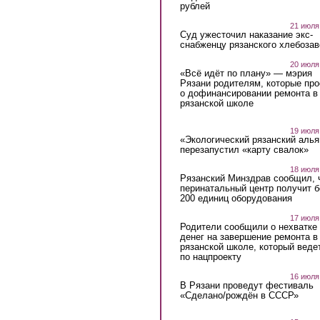
рублей
21 июля
Суд ужесточил наказание экс-
снабженцу рязанского хлебоза
20 июля
«Всё идёт по плану» — мэрия
Рязани родителям, которые пр
о дофинансировании ремонта в
рязанской школе
19 июля
«Экологический рязанский алья
перезапустил «карту свалок»
18 июля
Рязанский Минздрав сообщил, 
перинатальный центр получит 
200 единиц оборудования
17 июля
Родители сообщили о нехватке
денег на завершение ремонта в
рязанской школе, который веде
по нацпроекту
16 июля
В Рязани проведут фестиваль
«Сделано/рождён в СССР»