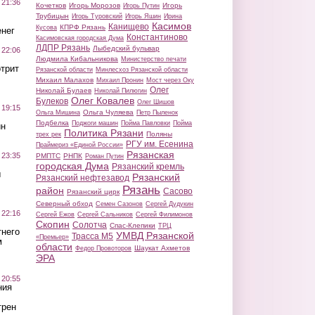
 21:36
Кочетков
Игорь Морозов
Игорь
Игорь Путин
Трубицын
Игорь Туровский
Игорь Яшин
Ирина
Касимов
Канищево
КПРФ Рязань
Кусова
нег
Константиново
Касимовская городская Дума
ЛДПР Рязань
Лыбедский бульвар
 22:06
Людмила Кибальникова
Министерство печати
трит
Рязанской области
Минлесхоз Рязанской области
Михаил Малахов
Михаил Пронин
Мост через Оку
Олег
Николай Булаев
Николай Пилюгин
Олег Ковалев
Булеков
Олег Шишов
 19:15
Ольга Чуляева
Ольга Мишина
Петр Пыленок
Подбелка
Поджоги машин
Пойма Павловки
Пойма
ин
Политика Рязани
Поляны
трех рек
РГУ им. Есенина
Праймериз «Единой России»
Рязанская
 23:35
РМПТС
РНПК
Роман Путин
городская Дума
Рязанский кремль
ы
Рязанский
Рязанский нефтезавод
Рязань
район
Сасово
Рязанский цирк
Северный обход
Семен Сазонов
Сергей Дудукин
 22:16
Сергей Ежов
Сергей Сальников
Сергей Филимонов
Скопин
Солотча
Спас-Клепики
ТРЦ
тнего
УМВД Рязанской
Трасса М5
«Премьер»
м
области
Шаукат Ахметов
Федор Провоторов
ЭРА
 20:55
ния
трен