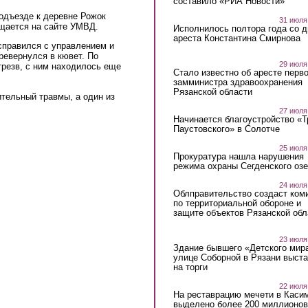
составило «РИА Новости»
одъезде к деревне Рожок
31 июля
бщается на сайте УМВД.
Исполнилось полтора года со д
ареста Константина Смирнова
справился с управлением и
ревернулся в кювет. По
29 июля
резв, с ним находилось еще
Стало известно об аресте перво
замминистра здравоохранения
Рязанской области
тельный травмы, а один из
27 июля
Начинается благоустройство «
Паустовского» в Солотче
25 июля
Прокуратура нашла нарушения
режима охраны Сегденского озе
24 июля
Облправительство создаст ком
по территориальной обороне и
защите объектов Рязанской обл
23 июля
Здание бывшего «Детского мир
улице Соборной в Рязани выст
на торги
22 июля
На реставрацию мечети в Каси
выделено более 200 миллионов