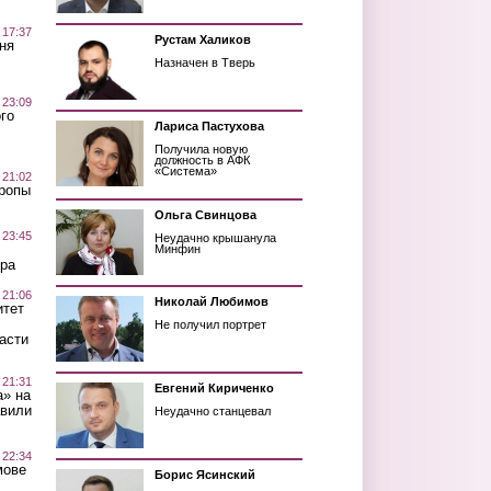
 17:37
Рустам Халиков
ня
Назначен в Тверь
 23:09
го
Лариса Пастухова
Получила новую
должность в АФК
«Система»
 21:02
Тропы
Ольга Свинцова
 23:45
Неудачно крышанула
Минфин
ра
 21:06
Николай Любимов
итет
Не получил портрет
асти
 21:31
Евгений Кириченко
а» на
авили
Неудачно станцевал
 22:34
мове
Борис Ясинский