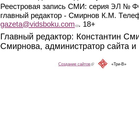
ЭЛ № ФС
Реестровая запись СМИ: серия
главный редактор - Смирнов К.М. Телефо
gazeta@vidsboku.com
(link sends e-mail)
. 18+
Главный редактор: Константин См
Смирнова, администратор сайта и 
Создание сайтов
(link is external)
«Три-В»