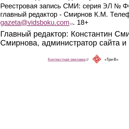
ЭЛ № ФС
Реестровая запись СМИ: серия
главный редактор - Смирнов К.М. Телефо
gazeta@vidsboku.com
(link sends e-mail)
. 18+
Главный редактор: Константин См
Смирнова, администратор сайта и 
Контекстная реклама
(link is external)
«Три-В»