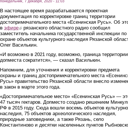
понедельник, 7 декабря, 2020 - 11:03
В настоящее время разрабатывается проектная
документация по корректировке границ территории
достопримечательного места «Есенинская Русь». Об эт
в
эфире
(link is external)
рязанского областного радио сообщил
заместитель начальника государственной инспекции по
охране объектов культурного наследия Рязанской облас
Олег Василькин.
«И возможно в 2021 году, возможно, граница территории
допместа сократится», — сказал Василькин.
Напомним, для уточнения и корректировки предмета
охраны и границ достопримечательного места «Есенинс
Русь» правительство Рязанской области внесло измене
в закон в марте этого года.
«Достопримечательное место» «Есенинская Русь» — эт
47 тысяч гектаров. Допместо создано решением Минкул
РФ в 2015 году. Сюда вошли восемь объектов культурно
наследия, 75 объектов археологического наследия,
природные заповедники, а также Рязань, село
Константиново и десятки населенных пунктов Рыбновск