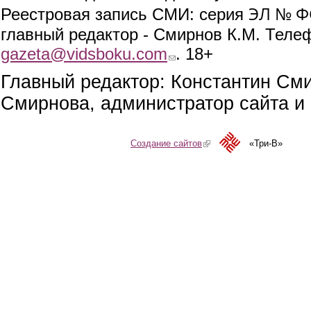
ЭЛ № ФС
Реестровая запись СМИ: серия
главный редактор - Смирнов К.М. Телефо
gazeta@vidsboku.com
(link sends e-mail)
. 18+
Главный редактор: Константин См
Смирнова, администратор сайта и 
Создание сайтов
(link is external)
«Три-В»