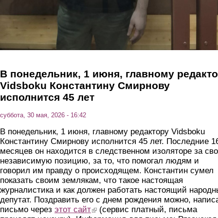
В понедельник, 1 июня, главному редакт
Vidsboku Константину Смирнову
исполнится 45 лет
суббота, 30 мая, 2026 - 16:42
В понедельник, 1 июня, главному редактору Vidsboku
Константину Смирнову исполнится 45 лет. Последние 1
месяцев он находится в следственном изоляторе за св
независимую позицию, за то, что помогал людям и
говорил им правду о происходящем. Константин сумел
показать своим землякам, что такое настоящая
журналистика и как должен работать настоящий народ
депутат. Поздравить его с днем рождения можно, напис
письмо через
этот сайт
(link is external)
(сервис платный, письма