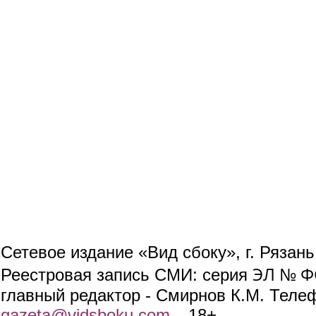
Сетевое издание «Вид сбоку», г. Рязан
ЭЛ № ФС
Реестровая запись СМИ: серия
главный редактор - Смирнов К.М. Телефо
gazeta@vidsboku.com
(link sends e-mail)
. 18+