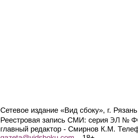
Сетевое издание «Вид сбоку», г. Рязан
ЭЛ № ФС
Реестровая запись СМИ: серия
главный редактор - Смирнов К.М. Телефо
gazeta@vidsboku.com
(link sends e-mail)
. 18+