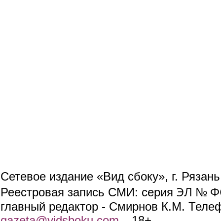
Сетевое издание «Вид сбоку», г. Рязан
ЭЛ № ФС
Реестровая запись СМИ: серия
главный редактор - Смирнов К.М. Телефо
gazeta@vidsboku.com
(link sends e-mail)
. 18+