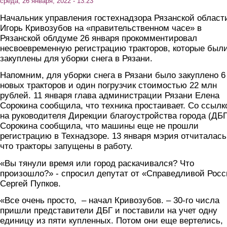
среда, 26 января, 2022 - 13:23
Начальник управления гостехнадзора Рязанской област
Игорь Кривозубов на «правительственном часе» в
Рязанской облдуме 26 января прокомментировал
несвоевременную регистрацию тракторов, которые был
закуплены для уборки снега в Рязани.
Напомним, для уборки снега в Рязани было закуплено 6
новых тракторов и один погрузчик стоимостью 22 млн
рублей. 11 января глава администрации Рязани Елена
Сорокина сообщила, что техника простаивает. Со ссылк
на руководителя Дирекции благоустройства города (ДБГ
Сорокина сообщила, что машины еще не прошли
регистрацию в Технадзоре. 13 января мэрия отчиталась
что тракторы запущены в работу.
«Вы тянули время или город раскачивался? Что
произошло?» - спросил депутат от «Справедливой Рос
Сергей Пупков.
«Все очень просто, – начал Кривозубов. – 30-го числа
пришли представители ДБГ и поставили на учет одну
единицу из пяти купленных. Потом они еще вертелись,