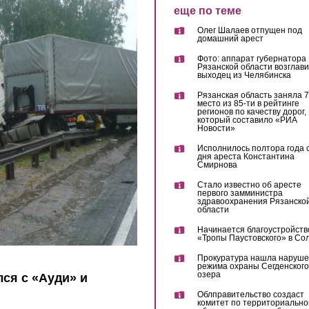
еще по теме
Олег Шалаев отпущен под
домашний арест
Фото: аппарат губернатора
Рязанской области возглав
выходец из Челябинска
Рязанская область заняла 7
место из 85-ти в рейтинге
регионов по качеству дорог,
который составило «РИА
Новости»
Исполнилось полтора года 
дня ареста Константина
Смирнова
Стало известно об аресте
первого замминистра
здравоохранения Рязанско
области
Начинается благоустройств
«Тропы Паустовского» в Со
Прокуратура нашла наруш
режима охраны Сегденского
озера
ся с «Ауди» и
Облправительство создаст
комитет по территориально