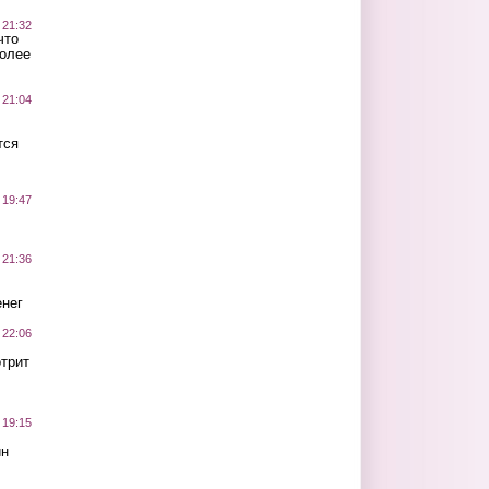
 21:32
что
более
 21:04
тся
 19:47
 21:36
нег
 22:06
трит
 19:15
ин