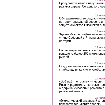
25 июля
Прокуратура нашла нарушения
режима охраны Сегденского озе
24 июля
Облправительство создаст ком
по территориальной обороне и
защите объектов Рязанской обл
23 июля
Здание бывшего «Детского мир
улице Соборной в Рязани выст
на торги
22 июля
На реставрацию мечети в Каси
выделено более 200 миллионов
рублей
21 июля
Суд ужесточил наказание экс-
снабженцу рязанского хлебоза
20 июля
«Всё идёт по плану» — мэрия
Рязани родителям, которые пр
о дофинансировании ремонта в
рязанской школе
19 июля
«Экологический рязанский алья
перезапустил «карту свалок»