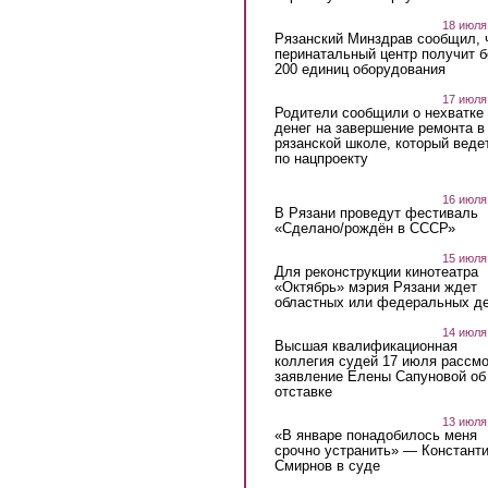
18 июля
Рязанский Минздрав сообщил, 
перинатальный центр получит 
200 единиц оборудования
17 июля
Родители сообщили о нехватке
денег на завершение ремонта в
рязанской школе, который веде
по нацпроекту
16 июля
В Рязани проведут фестиваль
«Сделано/рождён в СССР»
15 июля
Для реконструкции кинотеатра
«Октябрь» мэрия Рязани ждет
областных или федеральных де
14 июля
Высшая квалификационная
коллегия судей 17 июля рассмо
заявление Елены Сапуновой об
отставке
13 июля
«В январе понадобилось меня
срочно устранить» — Констант
Смирнов в суде