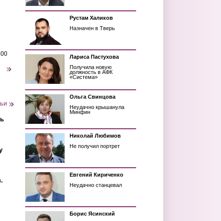
Рустам Халиков
Назначен в Тверь
200
Лариса Пастухова
Получила новую
следующая ›
должность в АФК
«Система»
Ольга Свинцова
тьи
Неудачно крышанула
Минфин
ть
Николай Любимов
Не получил портрет
у
Евгений Кириченко
.
Неудачно станцевал
Борис Ясинский