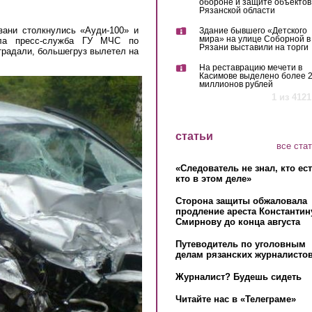
обороне и защите объектов
Рязанской области
зани столкнулись «Ауди-100» и
Здание бывшего «Детского
мира» на улице Соборной в
ила пресс-служба ГУ МЧС по
Рязани выставили на торги
традали, большегруз вылетел на
На реставрацию мечети в
Касимове выделено более 
миллионов рублей
1 из 4121
статьи
все ста
«Следователь не знал, кто ес
кто в этом деле»
Сторона защиты обжаловала
продление ареста Константин
Смирнову до конца августа
Путеводитель по уголовным
делам рязанских журналистов
Журналист? Будешь сидеть
Читайте нас в «Телеграме»