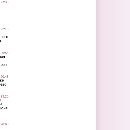
 23:35
ы
 22:16
тнего
м
 20:55
ния
трен
 20:43
ке
оево
 23:25
ы
и
июня
 20:08