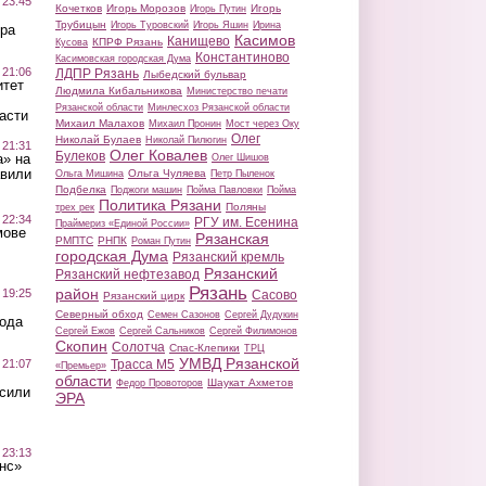
 23:45
Кочетков
Игорь Морозов
Игорь
Игорь Путин
Трубицын
Игорь Туровский
Игорь Яшин
Ирина
ра
Касимов
Канищево
КПРФ Рязань
Кусова
Константиново
Касимовская городская Дума
 21:06
ЛДПР Рязань
Лыбедский бульвар
итет
Людмила Кибальникова
Министерство печати
Рязанской области
Минлесхоз Рязанской области
асти
Михаил Малахов
Михаил Пронин
Мост через Оку
Олег
Николай Булаев
Николай Пилюгин
 21:31
Олег Ковалев
Булеков
а» на
Олег Шишов
авили
Ольга Чуляева
Ольга Мишина
Петр Пыленок
Подбелка
Поджоги машин
Пойма Павловки
Пойма
Политика Рязани
Поляны
трех рек
 22:34
РГУ им. Есенина
Праймериз «Единой России»
мове
Рязанская
РМПТС
РНПК
Роман Путин
городская Дума
Рязанский кремль
Рязанский
Рязанский нефтезавод
Рязань
район
 19:25
Сасово
Рязанский цирк
Северный обход
Семен Сазонов
Сергей Дудукин
вода
Сергей Ежов
Сергей Сальников
Сергей Филимонов
Скопин
Солотча
Спас-Клепики
ТРЦ
УМВД Рязанской
 21:07
Трасса М5
«Премьер»
области
Шаукат Ахметов
Федор Провоторов
осили
ЭРА
 23:13
нс»