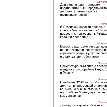
12 июля
Для обеспечения топливом
предприятий АПК «предпринят
дополнительные меры» -
облправительство
11 июля
В Рязанской области сельский
глава, сбивший насмерть 16-ле
подростка, приговорен к 7 года
колонии-поселения
10 июля
Вопрос о расторжении соглаше
по реализации инвестпроекта в
«Грачиной роще» будет рассмо
в суде, заявил губернатор
9 июля
Прокуратура объявила о провер
воздуха в микрорайоне Недост
в Рязани
8 июля
В паблике ПУВР автомобилист
делятся информацией о наличи
бензина на АЗС в Рязани, с 25 
пост собрал более двух тысяч
комментариев
7 июля
Дому-долгострою в Рязани в