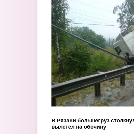
Перейти к основному содержанию
В Рязани большегруз столкнул
вылетел на обочину