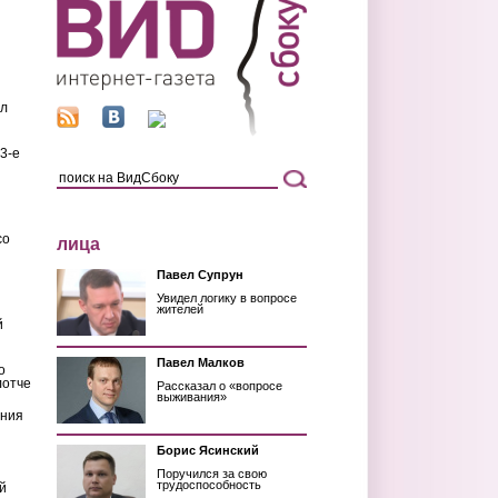
ил
3-е
со
лица
Павел Супрун
Увидел логику в вопросе
жителей
й
Павел Малков
о
лотче
Рассказал о «вопросе
выживания»
ения
Борис Ясинский
Поручился за свою
трудоспособность
й