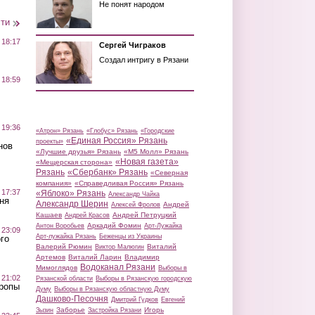
Не понят народом
сти
 18:17
Сергей Чиграков
Создал интригу в Рязани
 18:59
 19:36
«Атрон» Рязань
«Глобус» Рязань
«Городские
«Единая Россия» Рязань
проекты»
нов
«Лучшие друзья» Рязань
«М5 Молл» Рязань
«Новая газета»
«Мещерская сторона»
Рязань
«Сбербанк» Рязань
«Северная
компания»
«Справедливая Россия» Рязань
 17:37
«Яблоко» Рязань
Александр Чайка
ня
Александр Шерин
Андрей
Алексей Фролов
Кашаев
Андрей Петруцкий
Андрей Красов
Аркадий Фомин
Антон Воробьев
Арт-Лужайка
 23:09
Арт-лужайка Рязань
Беженцы из Украины
го
Валерий Рюмин
Виталий
Виктор Малюгин
Артемов
Виталий Ларин
Владимир
Водоканал Рязани
Мимоглядов
Выборы в
 21:02
Рязанской области
Выборы в Рязанскую городскую
Тропы
Думу
Выборы в Рязанскую областную Думу
Дашково-Песочня
Дмитрий Гудков
Евгений
Заборье
Игорь
Зызин
Застройка Рязани