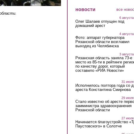
новости
все ново
области.
6 августа
Олег Шалаев отпущен под
домашний арест
4 августа
Фото: аппарат губернатора
Рязанской области возглавил
выходец из Челябинска
3 августа
Рязанская область заняла 73-е
место из 85-ти в рейтинге регио
по качеству дорог, который
составило «РИА Новости»
31 июля
Исполнилось полтора года со д
ареста Константина Смирнова
29 июля
Стало известно об аресте перво
замминистра здравоохранения
Рязанской области
27 июля
Начинается благоустройство «
Паустовского» в Солотче