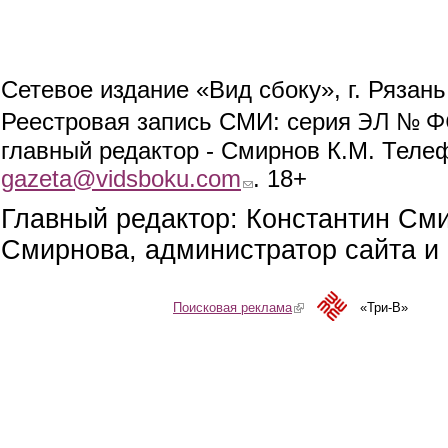
Сетевое издание «Вид сбоку», г. Рязан
ЭЛ № ФС
Реестровая запись СМИ: серия
главный редактор - Смирнов К.М. Телефо
gazeta@vidsboku.com
(link sends e-mail)
. 18+
Главный редактор: Константин См
Смирнова, администратор сайта и 
Поисковая реклама
(link is external)
«Три-В»