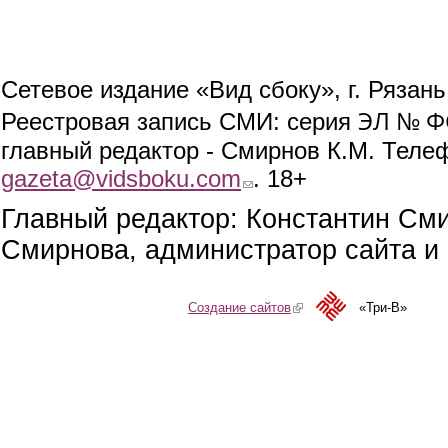
Сетевое издание «Вид сбоку», г. Рязан
ЭЛ № ФС
Реестровая запись СМИ: серия
главный редактор - Смирнов К.М. Телефо
gazeta@vidsboku.com
(link sends e-mail)
. 18+
Главный редактор: Константин См
Смирнова, администратор сайта и 
Создание сайтов
(link is external)
«Три-В»