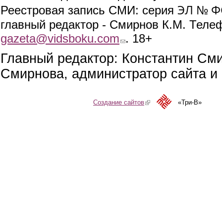
ЭЛ № ФС
Реестровая запись СМИ: серия
главный редактор - Смирнов К.М. Телефо
gazeta@vidsboku.com
(link sends e-mail)
. 18+
Главный редактор: Константин См
Смирнова, администратор сайта и 
Создание сайтов
(link is external)
«Три-В»