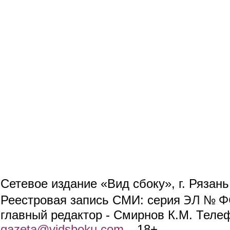
Сетевое издание «Вид сбоку», г. Рязан
ЭЛ № ФС
Реестровая запись СМИ: серия
главный редактор - Смирнов К.М. Телефо
gazeta@vidsboku.com
(link sends e-mail)
. 18+