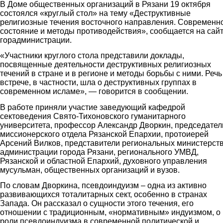
В Доме общественных организаций в Рязани 19 октября
состоялся «круглый стол» на тему «Деструктивные
религиозные течения восточного направления. Современн
состояние и методы противодействия», сообщается на сай
горадминистрации.
«Участники круглого стола представили доклады,
посвященные деятельности деструктивных религиозных
течений в стране и в регионе и методы борьбы с ними. Речь
встрече, в частности, шла о деструктивных группах в
современном исламе», — говорится в сообщении.
В работе приняли участие заведующий кафедрой
сектоведения Свято-Тихоновского гуманитарного
университета, профессор Александр Дворкин, председател
миссионерского отдела Рязанской Епархии, протоиерей
Арсений Вилков, представители региональных министерств
администрации города Рязани, регионального УМВД,
Рязанской и областной Епархий, духовного управления
мусульман, общественных организаций и вузов.
По словам
Дворкина
, псевдоиндуизм – одна из активно
развивающихся тоталитарных сект, особенно в странах
Запада.
Он
рассказал о сущности этого течения, его
отношении с традиционным, «нормативным» индуизмом, о
роли псевдоиндуизма в современной политической и