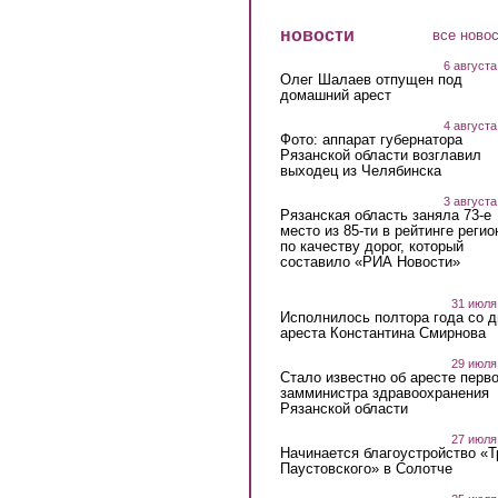
новости
все ново
6 августа
Олег Шалаев отпущен под
домашний арест
4 августа
Фото: аппарат губернатора
Рязанской области возглавил
выходец из Челябинска
3 августа
Рязанская область заняла 73-е
место из 85-ти в рейтинге регио
по качеству дорог, который
составило «РИА Новости»
31 июля
Исполнилось полтора года со д
ареста Константина Смирнова
29 июля
Стало известно об аресте перво
замминистра здравоохранения
Рязанской области
27 июля
Начинается благоустройство «
Паустовского» в Солотче