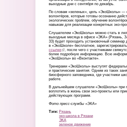
выходные дни c сентября по декабрь.
По словам «зеленых», цель «ЭкоШколы» — с
волонтёров, которые готовы осознанно дейс
экологических проблем, обучение волонтёр
навыкам для реализации конкретных эко-про
Слушателем «ЭкоШколы» можно стать в лю
выходные месяца в офисе «ЭКА» (Рязань, З
33) будет проходить установочный семинар 
в «ЭкоШколе» бесплатное, зарегистрировать
ссылке
(link is external)
, после чего с участниками свяжут
более подробную информацию. Всю информ
«ЭкоШколы» во «Вконтакте».
Тренерами «ЭкоШколы» выступят федеральн
и практические занятия. Одним из таких зан
биосферного заповедника, где участники шк
работе.
В дальнейшем слушатели «ЭкоШколы» при 
воплотить в жизнь свои эко-проекты или пр
действующих программ.
Фото пресс-службы «ЭКА»
Тэги:
Рязань
эко-школа в Рязани
ЭКА
зеленое движение