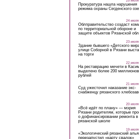
25 июля
Прокуратура нашла нарушения
режима охраны Сегденского озе
24 июля
Облправительство создаст ком
по территориальной обороне и
защите объектов Рязанской обл
23 июля
Здание бывшего «Детского мир
улице Соборной в Рязани выст
на торги
22 июля
На реставрацию мечети в Каси
выделено более 200 миллионов
рублей
21 июля
Суд ужесточил наказание экс-
снабженцу рязанского хлебоза
20 июля
«Всё идёт по плану» — мэрия
Рязани родителям, которые пр
о дофинансировании ремонта в
рязанской школе
19 июля
«Экологический рязанский алья
перезапустил «карту свалок»