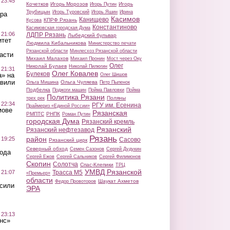
 23:45
Кочетков
Игорь Морозов
Игорь
Игорь Путин
Трубицын
Игорь Туровский
Игорь Яшин
Ирина
ра
Касимов
Канищево
КПРФ Рязань
Кусова
Константиново
Касимовская городская Дума
 21:06
ЛДПР Рязань
Лыбедский бульвар
итет
Людмила Кибальникова
Министерство печати
Рязанской области
Минлесхоз Рязанской области
асти
Михаил Малахов
Михаил Пронин
Мост через Оку
Олег
Николай Булаев
Николай Пилюгин
 21:31
Олег Ковалев
Булеков
а» на
Олег Шишов
авили
Ольга Чуляева
Ольга Мишина
Петр Пыленок
Подбелка
Поджоги машин
Пойма Павловки
Пойма
Политика Рязани
Поляны
трех рек
 22:34
РГУ им. Есенина
Праймериз «Единой России»
мове
Рязанская
РМПТС
РНПК
Роман Путин
городская Дума
Рязанский кремль
Рязанский
Рязанский нефтезавод
Рязань
район
 19:25
Сасово
Рязанский цирк
Северный обход
Семен Сазонов
Сергей Дудукин
вода
Сергей Ежов
Сергей Сальников
Сергей Филимонов
Скопин
Солотча
Спас-Клепики
ТРЦ
УМВД Рязанской
 21:07
Трасса М5
«Премьер»
области
Шаукат Ахметов
Федор Провоторов
осили
ЭРА
 23:13
нс»