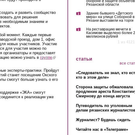
обороне и защите объектов
Рязанской области
оздать и развить сообщество
Здание бывшего «Детского
мира» на улице Соборной в
твовать для решения
Рязани выставили на торги
ов необходимым знаниям и
ектов.
На реставрацию мечети в
Касимове выделено более 
бой момент. Каждые первые
миллионов рублей
аводской проезд, дом 1, офис
1 из 4121
для новых участников. Участие
ся для участия можно по
ся организаторы и предоставят
ацию можно узнать в
группе
(link is external)
статьи
все ста
ые эксперты-практики. Пройдут
«Следователь не знал, кто ес
ятий станет посещение Окского
кто в этом деле»
олы смогут больше узнать о его
Сторона защиты обжаловала
продление ареста Константин
поддержке «ЭКА» смогут
Смирнову до конца августа
исоединится к реализации уже
Путеводитель по уголовным
делам рязанских журналистов
Журналист? Будешь сидеть
Читайте нас в «Телеграме»