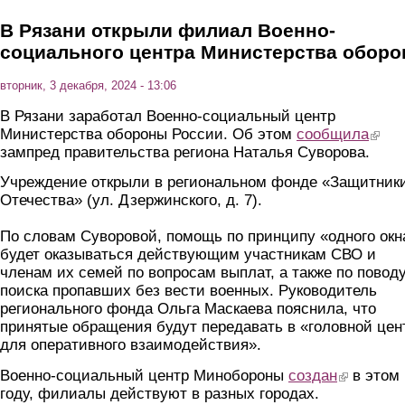
В Рязани открыли филиал Военно-
социального центра Министерства обор
вторник, 3 декабря, 2024 - 13:06
В Рязани заработал Военно-социальный центр
Министерства обороны России. Об этом
сообщила
(link i
зампред правительства региона Наталья Суворова.
Учреждение открыли в региональном фонде «Защитник
Отечества» (ул. Дзержинского, д. 7).
По словам Суворовой, помощь по принципу «одного окн
будет оказываться действующим участникам СВО и
членам их семей по вопросам выплат, а также по повод
поиска пропавших без вести военных. Руководитель
регионального фонда Ольга Маскаева пояснила, что
принятые обращения будут передавать в «головной цен
для оперативного взаимодействия».
Военно-социальный центр Минобороны
создан
(link is exter
в этом
году, филиалы действуют в разных городах.