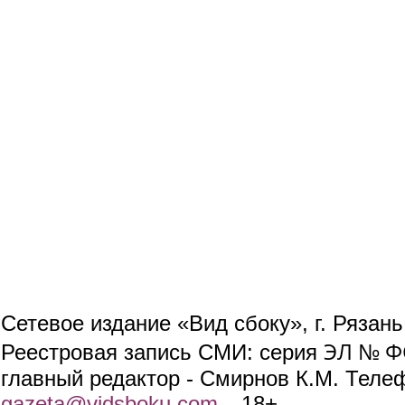
Сетевое издание «Вид сбоку», г. Рязан
ЭЛ № ФС
Реестровая запись СМИ: серия
главный редактор - Смирнов К.М. Телефо
gazeta@vidsboku.com
(link sends e-mail)
. 18+