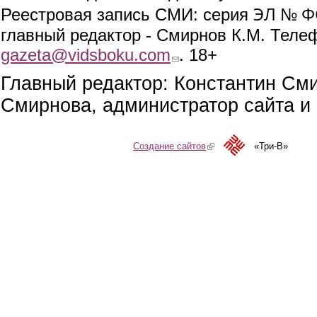
ЭЛ № ФС
Реестровая запись СМИ: серия
главный редактор - Смирнов К.М. Телефо
gazeta@vidsboku.com
(link sends e-mail)
. 18+
Главный редактор: Константин См
Смирнова, администратор сайта и 
Создание сайтов
(link is external)
«Три-В»