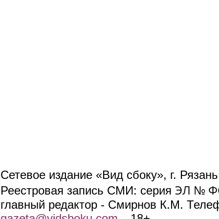
Сетевое издание «Вид сбоку», г. Рязан
ЭЛ № ФС
Реестровая запись СМИ: серия
главный редактор - Смирнов К.М. Телефо
gazeta@vidsboku.com
(link sends e-mail)
. 18+