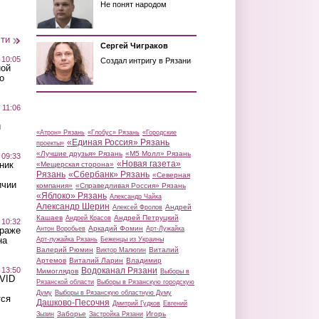
Не понят народом
сти
Сергей Чиграков
 10:05
Создал интригу в Рязани
ной
о
 11:06
й
«Атрон» Рязань
«Глобус» Рязань
«Городские
«Единая Россия» Рязань
проекты»
«Лучшие друзья» Рязань
«М5 Молл» Рязань
 09:33
«Новая газета»
ник
«Мещерская сторона»
Рязань
«Сбербанк» Рязань
«Северная
ичии
компания»
«Справедливая Россия» Рязань
«Яблоко» Рязань
Александр Чайка
Александр Шерин
Андрей
Алексей Фролов
Кашаев
Андрей Петруцкий
Андрей Красов
 10:32
Аркадий Фомин
Антон Воробьев
Арт-Лужайка
краже
на
Арт-лужайка Рязань
Беженцы из Украины
Валерий Рюмин
Виталий
Виктор Малюгин
Артемов
Виталий Ларин
Владимир
Водоканал Рязани
 13:50
Мимоглядов
Выборы в
OVID
Рязанской области
Выборы в Рязанскую городскую
Думу
Выборы в Рязанскую областную Думу
тся
Дашково-Песочня
Дмитрий Гудков
Евгений
Заборье
Игорь
Зызин
Застройка Рязани