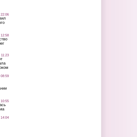
 22:06
вил
ого
 12:58
ство
ег
 11:23
от
ала
рком
 08:59
ании
 10:55
ась
ма
 14:04