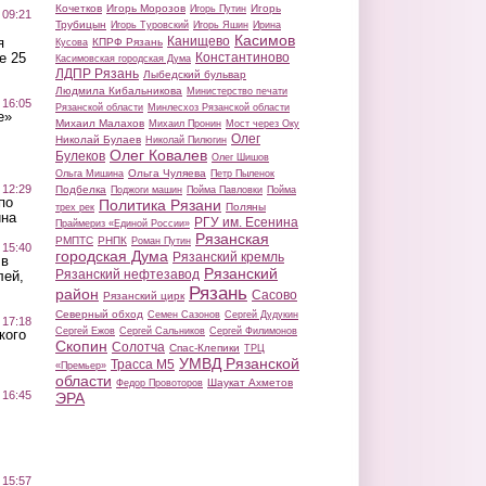
Кочетков
Игорь Морозов
Игорь
Игорь Путин
 09:21
Трубицын
Игорь Туровский
Игорь Яшин
Ирина
Касимов
Канищево
я
КПРФ Рязань
Кусова
Константиново
е 25
Касимовская городская Дума
ЛДПР Рязань
Лыбедский бульвар
Людмила Кибальникова
Министерство печати
 16:05
Рязанской области
Минлесхоз Рязанской области
е»
Михаил Малахов
Михаил Пронин
Мост через Оку
Олег
Николай Булаев
Николай Пилюгин
Олег Ковалев
Булеков
Олег Шишов
Ольга Чуляева
Ольга Мишина
Петр Пыленок
 12:29
Подбелка
Поджоги машин
Пойма Павловки
Пойма
по
Политика Рязани
Поляны
трех рек
ина
РГУ им. Есенина
Праймериз «Единой России»
Рязанская
РМПТС
РНПК
Роман Путин
 15:40
городская Дума
Рязанский кремль
 в
Рязанский
Рязанский нефтезавод
лей,
Рязань
район
Сасово
Рязанский цирк
Северный обход
Семен Сазонов
Сергей Дудукин
 17:18
Сергей Ежов
Сергей Сальников
Сергей Филимонов
кого
Скопин
Солотча
Спас-Клепики
ТРЦ
УМВД Рязанской
Трасса М5
«Премьер»
области
Шаукат Ахметов
Федор Провоторов
 16:45
ЭРА
 15:57