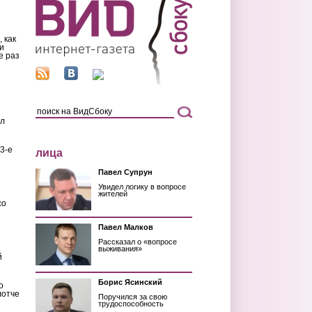
 как
и
е раз
ил
3-е
лица
Павел Супрун
Увидел логику в вопросе
жителей
со
Павел Малков
Рассказал о «вопросе
выживания»
й
Борис Ясинский
о
лотче
Поручился за свою
трудоспособность