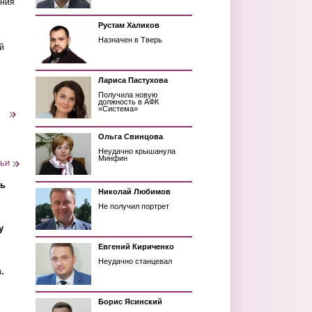
ения
Рустам Халиков
Назначен в Тверь
й
Лариса Пастухова
Получила новую
должность в АФК
«Система»
следующая ›
Ольга Свинцова
Неудачно крышанула
Минфин
тьи
ть
Николай Любимов
Не получил портрет
у
Евгений Кириченко
Неудачно станцевал
.
Борис Ясинский