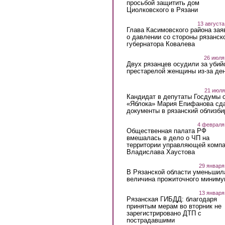
просьбой защитить дом
Циолковского в Рязани
13 августа
Глава Касимовского района зая
о давлении со стороны рязанск
губернатора Ковалева
26 июля
Двух рязанцев осудили за убий
престарелой женщины из-за ден
21 июля
Кандидат в депутаты Госдумы 
«Яблока» Мария Епифанова сд
документы в рязанский облизби
4 февраля
Общественная палата РФ
вмешалась в дело о ЧП на
территории управляющей комп
Владислава Хаустова
29 января
В Рязанской области уменьшил
величина прожиточного миниму
13 января
Рязанская ГИБДД: благодаря
принятым мерам во вторник не
зарегистрировано ДТП с
пострадавшими