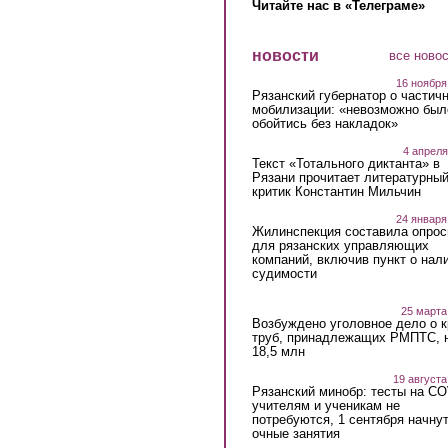
Читайте нас в «Телеграме»
новости
все ново
16 ноября
Рязанский губернатор о частич
мобилизации: «невозможно был
обойтись без накладок»
4 апреля
Текст «Тотального диктанта» в
Рязани прочитает литературны
критик Константин Мильчин
24 января
Жилинспекция составила опрос
для рязанских управляющих
компаний, включив пункт о нал
судимости
25 марта
Возбуждено уголовное дело о 
труб, принадлежащих РМПТС, 
18,5 млн
19 августа
Рязанский минобр: тесты на C
учителям и ученикам не
потребуются, 1 сентября начну
очные занятия