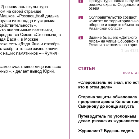
Прокуратура нашла наруш
режима охраны Сегденского
2) появилась скульптура
озера
ом на своей странице
Машков. «Розовощёкий дядька
Облправительство создаст
улся из колодца и устремил
комитет по территориально
обороне и защите объектов
действительность»,
Рязанской области
что аналогичные памятники,
городах: «в Омске «Степаныч», в
Здание бывшего «Детского
ядя Вася», в Москве
мира» на улице Соборной в
рске есть «Дядя Яша и стажёр»
Рязани выставили на торги
 стажёр, а то всю жизнь ключи
1 из 4121
сех наших памятников – «Чумил»
 самое счастливое лицо изо всех
статьи
нных», - делает вывод Юрий.
все ста
«Следователь не знал, кто ес
кто в этом деле»
Сторона защиты обжаловала
продление ареста Константин
Смирнову до конца августа
Путеводитель по уголовным
делам рязанских журналистов
Журналист? Будешь сидеть