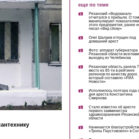
еще по теме
Рязанский «Водоканал»
отчитался о прибыли. О том,
манипулируют показателям
этого предприятия, ранее н
писал «Вид сбоку»
Олег Шалаев отпущен под
домашний арест
Фото: аппарат губернатора
Рязанской области возглав
выходец из Челябинска
Рязанская область заняла 7
место из 85-ти в рейтинге
регионов по качеству дорог,
который составило «РИА
Новости»
Исполнилось полтора года 
дня ареста Константина
Смирнова
Стало известно об аресте
первого замминистра
здравоохранения Рязанско
области
сантехнику
Начинается благоустройств
«Тропы Паустовского» в Со