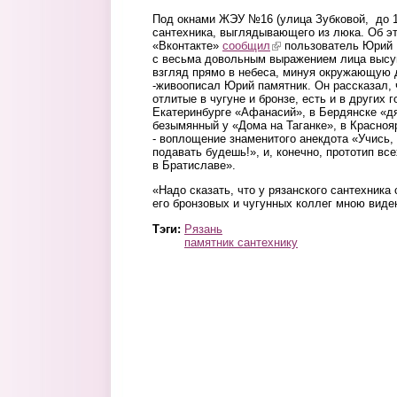
Под окнами ЖЭУ №16 (улица Зубковой, до 1
сантехника, выглядывающего из люка. Об эт
«Вконтакте»
сообщил
(link is external)
пользователь Юрий 
с весьма довольным выражением лица высун
взгляд прямо в небеса, минуя окружающую 
-живоописал Юрий памятник. Он рассказал, 
отлитые в чугуне и бронзе, есть и в других 
Екатеринбурге «Афанасий», в Бердянске «д
безымянный у «Дома на Таганке», в Красноя
- воплощение знаменитого анекдота «Учись,
подавать будешь!», и, конечно, прототип в
в Братиславе».
«Надо сказать, что у рязанского сантехника
его бронзовых и чугунных коллег мною виде
Тэги:
Рязань
памятник сантехнику