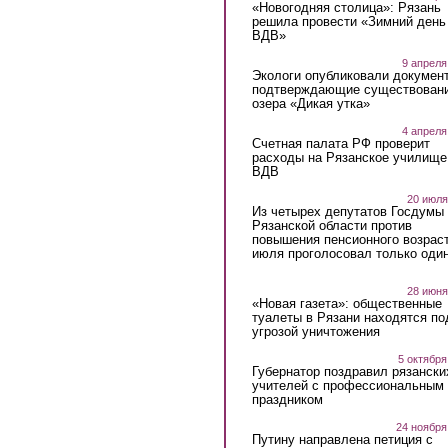
«Новогодняя столица»: Рязань
решила провести «Зимний день
ВДВ»
9 апреля
Экологи опубликовали докумен
подтверждающие существован
озера «Дикая утка»
4 апреля
Счетная палата РФ проверит
расходы на Рязанское училище
ВДВ
20 июля
Из четырех депутатов Госдумы 
Рязанской области против
повышения пенсионного возраст
июля проголосовал только оди
28 июня
«Новая газета»: общественные
туалеты в Рязани находятся по
угрозой уничтожения
5 октября
Губернатор поздравил рязански
учителей с профессиональным
праздником
24 ноября
Путину направлена петиция с