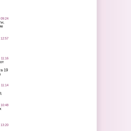
 09:24
ты,
ие
 12:57
 11:16
от
а 19
н
 11:14
д
 10:48
х
 13:20