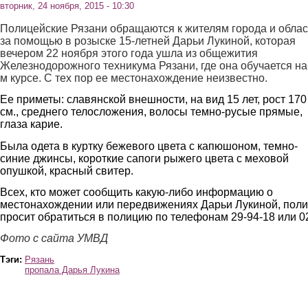
вторник, 24 ноября, 2015 - 10:30
Полицейские Рязани
обращаются к жителям города и облас
за помощью в розыске 15-летней Дарьи Лукиной, которая
вечером 22 ноября этого года ушла из общежития
Железнодорожного техникума Рязани, где она обучается на
м курсе. С тех пор ее местонахождение неизвестно.
Ее приметы: славянской внешности, на вид 15 лет, рост 170
см., среднего телосложения, волосы темно-русые прямые,
глаза карие.
Была одета в куртку бежевого цвета с капюшоном, темно-
синие джинсы, короткие сапоги рыжего цвета с меховой
опушкой, красный свитер.
Всех, кто может сообщить какую-либо информацию о
местонахождении или передвижениях Дарьи Лукиной, пол
просит обратиться в полицию по телефонам 29-94-18 или 0
Ф
ото с сайта УМВД
Тэги:
Рязань
пропала Дарья Лукина