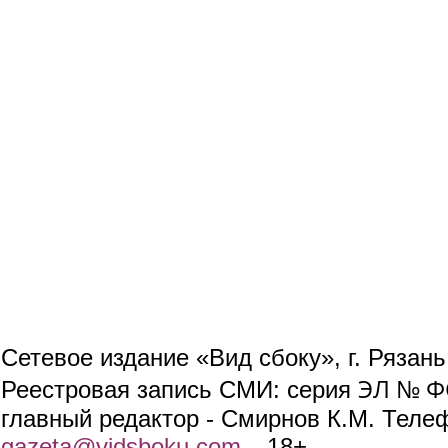
Сетевое издание «Вид сбоку», г. Рязан
ЭЛ № ФС
Реестровая запись СМИ: серия
главный редактор - Смирнов К.М. Телефо
gazeta@vidsboku.com
(link sends e-mail)
. 18+