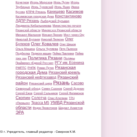
Кочетков
Игорь Морозов
Игорь
Игорь Путин
Трубицын
Игорь Туровский
Игорь Яшин
Ирина
Касимов
Канищево
КПРФ Рязань
Кусова
Константиново
Касимовская городская Дума
ЛДПР Рязань
Лыбедский бульвар
Людмила Кибальникова
Министерство печати
Рязанской области
Минлесхоз Рязанской области
Михаил Малахов
Михаил Пронин
Мост через Оку
Олег
Николай Булаев
Николай Пилюгин
Олег Ковалев
Булеков
Олег Шишов
Ольга Чуляева
Ольга Мишина
Петр Пыленок
Подбелка
Поджоги машин
Пойма Павловки
Пойма
Политика Рязани
Поляны
трех рек
РГУ им. Есенина
Праймериз «Единой России»
Рязанская
РМПТС
РНПК
Роман Путин
городская Дума
Рязанский кремль
Рязанский
Рязанский нефтезавод
Рязань
район
Сасово
Рязанский цирк
Северный обход
Семен Сазонов
Сергей Дудукин
Сергей Ежов
Сергей Сальников
Сергей Филимонов
Скопин
Солотча
Спас-Клепики
ТРЦ
УМВД Рязанской
Трасса М5
«Премьер»
области
Шаукат Ахметов
Федор Провоторов
ЭРА
20 г.
Учредитель, главный редактор - Смирнов К.М.