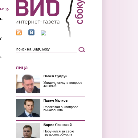
тьи
ть
у
.
лица
Павел Супрун
Увидел логику в вопросе
жителей
Павел Малков
Рассказал о «вопросе
выживания»
Борис Ясинский
Поручился за свою
трудоспособность