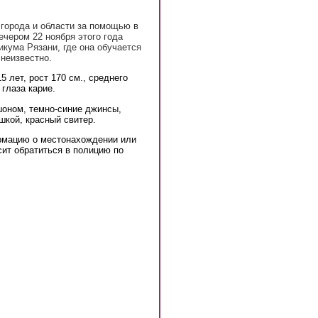
города и области за помощью в
ечером 22 ноября этого года
кума Рязани, где она обучается
 неизвестно.
5 лет, рост 170 см., среднего
глаза карие.
шоном, темно-синие джинсы,
шкой, красный свитер.
рмацию о местонахождении или
ит обратиться в полицию по