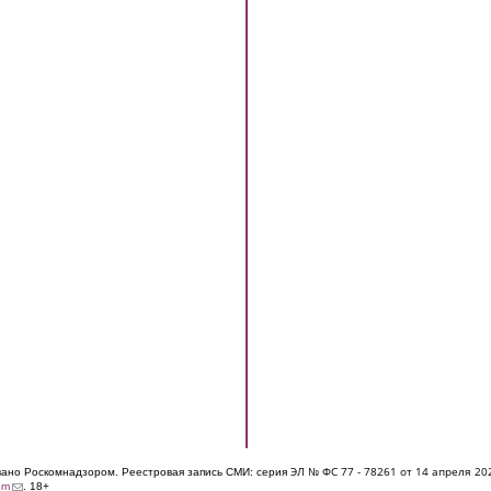
ЭЛ № ФС 77 - 7826
1 от 14 апреля 20
овано Роскомнадзором. Реестровая запись СМИ: серия
(link sends e-mail)
om
. 18+