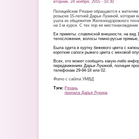
вторник, 24 ноября, 2015 - 10:30
Полицейские Рязани
обращаются к жителям 
розыске 15-летней Дарьи Лукиной, которая в
ушла из общежития Железнодорожного техни
на 1-м курсе. С тех пор ее местонахождение
Ее приметы: славянской внешности, на вид 1
телосложения, волосы темно-русые прямые, 
Была одета в куртку бежевого цвета с капю
короткие сапоги рыжего цвета с меховой опу
Всех, кто может сообщить какую-либо инфо
передвижениях Дарьи Лукиной, полиция прос
телефонам 29-94-18 или 02.
Ф
ото с сайта УМВД
Тэги:
Рязань
пропала Дарья Лукина