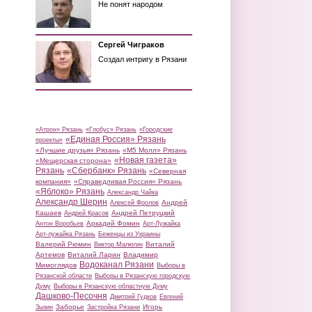
Не понят народом
Сергей Чиграков
Создал интригу в Рязани
«Атрон» Рязань
«Глобус» Рязань
«Городские
«Единая Россия» Рязань
проекты»
«Лучшие друзья» Рязань
«М5 Молл» Рязань
«Новая газета»
«Мещерская сторона»
Рязань
«Сбербанк» Рязань
«Северная
компания»
«Справедливая Россия» Рязань
«Яблоко» Рязань
Александр Чайка
Александр Шерин
Андрей
Алексей Фролов
Кашаев
Андрей Петруцкий
Андрей Красов
Аркадий Фомин
Антон Воробьев
Арт-Лужайка
Арт-лужайка Рязань
Беженцы из Украины
Валерий Рюмин
Виталий
Виктор Малюгин
Артемов
Виталий Ларин
Владимир
Водоканал Рязани
Мимоглядов
Выборы в
Рязанской области
Выборы в Рязанскую городскую
Думу
Выборы в Рязанскую областную Думу
Дашково-Песочня
Дмитрий Гудков
Евгений
Заборье
Игорь
Зызин
Застройка Рязани