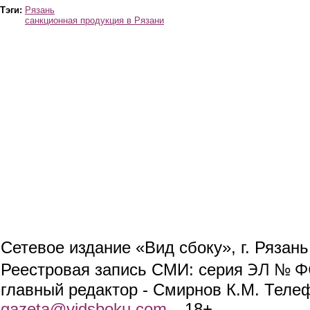
Тэги:
Рязань
санкционная продукция в Рязани
Сетевое издание «Вид сбоку», г. Рязан
ЭЛ № ФС
Реестровая запись СМИ: серия
главный редактор - Смирнов К.М. Телефо
gazeta@vidsboku.com
(link sends e-mail)
. 18+