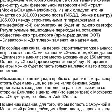
распоряжении которого оказались строительные схемы
реконструкции федеральной автодороги М5 «Урал»
(Москва-Самара-Челябинск). Из них следует, что на
участке со 181.000 (около поста ГИБДД, ближе к центру)
185.000 (между строительными гипермаркетами и
птицефабрикой) километрах не будет ни одного светофо
Регулируемые пешеходные переходы на остановке
общественного транспорта (прим.ред: далее ООТ)
«Элеватор» и «Дягилево» заменят на надземные.
По сообщению сайта, на первой строительство уже началос
вырыт котлован. Сами остановки «Элеватор», «Заводская»
«Дягилево» изменят свое местонахождение до 150 метров.
Остановку «Храм Царских мучеников» уберут. В торговые
центры можно будет попасть только на личном авто и хоро
попетляв.
«Возможно, по пятницам, в пробках с транзитным транспо
стоять будем меньше, но эти же капли бензина будем
проигрывать ежедневно петляя по развязке выезжая со
стороны Дягилево в центр или (что еще хитрее) с Московск
на «Окружную», - сообщает Auto62rus.ru.
По мнению издания, для того, что бы попасть с Окружной в
Московский район необходимо будет дважды проехать под