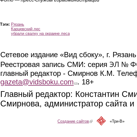
Тэги:
Рязань
Карцевский лес
убрали свалку на окраине леса
Сетевое издание «Вид сбоку», г. Рязан
ЭЛ № ФС
Реестровая запись СМИ: серия
главный редактор - Смирнов К.М. Телефо
gazeta@vidsboku.com
(link sends e-mail)
. 18+
Главный редактор: Константин См
Смирнова, администратор сайта и 
Создание сайтов
(link is external)
«Три-В»