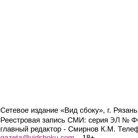
Сетевое издание «Вид сбоку», г. Рязан
ЭЛ № ФС
Реестровая запись СМИ: серия
главный редактор - Смирнов К.М. Телефо
gazeta@vidsboku.com
(link sends e-mail)
. 18+