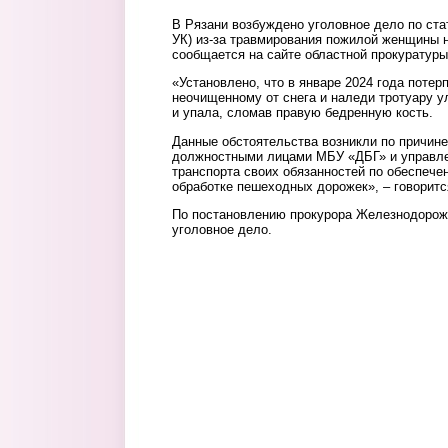
В Рязани возбуждено уголовное дело по стат
УК) из-за травмирования пожилой женщины 
сообщается на сайте областной прокуратуры
«Установлено, что в январе 2024 года потер
неочищенному от снега и наледи тротуару у
и упала, сломав правую бедренную кость.
Данные обстоятельства возникли по причин
должностными лицами МБУ «ДБГ» и управле
транспорта своих обязанностей по обеспече
обработке пешеходных дорожек», – говоритс
По постановлению прокурора Железнодорож
уголовное дело.