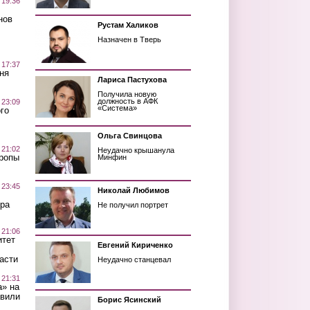
 19:36
нов
Рустам Халиков
Назначен в Тверь
 17:37
ня
Лариса Пастухова
Получила новую
должность в АФК
 23:09
«Система»
го
Ольга Свинцова
 21:02
Неудачно крышанула
Тропы
Минфин
 23:45
Николай Любимов
ра
Не получил портрет
 21:06
итет
Евгений Кириченко
асти
Неудачно станцевал
 21:31
а» на
авили
Борис Ясинский