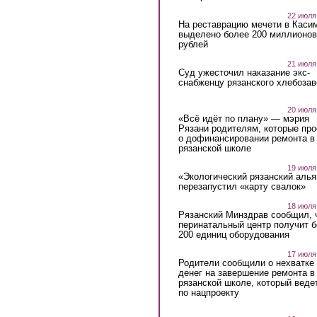
22 июля
На реставрацию мечети в Каси
выделено более 200 миллионов
рублей
21 июля
Суд ужесточил наказание экс-
снабженцу рязанского хлебоза
20 июля
«Всё идёт по плану» — мэрия
Рязани родителям, которые пр
о дофинансировании ремонта в
рязанской школе
19 июля
«Экологический рязанский алья
перезапустил «карту свалок»
18 июля
Рязанский Минздрав сообщил, 
перинатальный центр получит 
200 единиц оборудования
17 июля
Родители сообщили о нехватке
денег на завершение ремонта в
рязанской школе, который веде
по нацпроекту