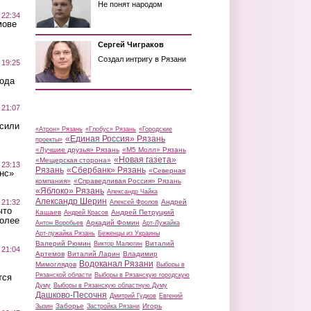
Не понят народом
 22:34
мове
Сергей Чиграков
Создал интригу в Рязани
 19:25
вода
 21:07
осили
«Атрон» Рязань
«Глобус» Рязань
«Городские
«Единая Россия» Рязань
проекты»
«Лучшие друзья» Рязань
«М5 Молл» Рязань
«Новая газета»
«Мещерская сторона»
 23:13
Рязань
«Сбербанк» Рязань
«Северная
нс»
компания»
«Справедливая Россия» Рязань
«Яблоко» Рязань
Александр Чайка
Александр Шерин
 21:32
Андрей
Алексей Фролов
что
Кашаев
Андрей Петруцкий
Андрей Красов
более
Аркадий Фомин
Антон Воробьев
Арт-Лужайка
Арт-лужайка Рязань
Беженцы из Украины
Валерий Рюмин
Виталий
Виктор Малюгин
 21:04
Артемов
Виталий Ларин
Владимир
Водоканал Рязани
Мимоглядов
Выборы в
Рязанской области
Выборы в Рязанскую городскую
тся
Думу
Выборы в Рязанскую областную Думу
Дашково-Песочня
Дмитрий Гудков
Евгений
Заборье
Игорь
Зызин
Застройка Рязани