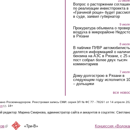
10 июля
Вопрос о расторжении соглаше
по реализации инвестпроекта в
«Грачиной роще» будет рассмо
в суде, заявил губернатор
9 июля
Прокуратура объявила о провер
воздуха в микрорайоне Недост
в Рязани
8 июля
В паблике ПУВР автомобилист
делятся информацией о наличи
бензина на АЗС в Рязани, с 25 
пост собрал более двух тысяч
комментариев
7 июля
Дому-долгострою в Рязани в
следующем году исполнится 10
– дольщики
все ново
ЭЛ № ФС 77 - 7826
1 от 14 апреля 20
овано Роскомнадзором. Реестровая запись СМИ: серия
(link sends e-mail)
om
. 18+
й редактор: Марина Смирнова, администратор сайта и аккаунтов в соцсетях: Светлан
Концессия «Водока
тов
(link is external)
«Три-В»