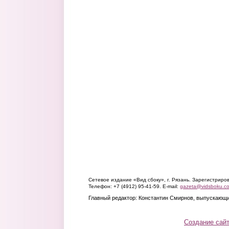
Сетевое издание «Вид сбоку», г. Рязань. Зарегистрир
Телефон: +7 (4912) 95-41-59. E-mail:
gazeta@vidsboku.c
Главный редактор: Константин Смирнов, выпускающи
Создание сай