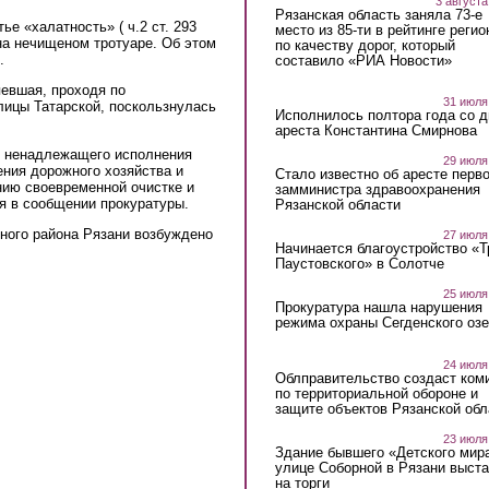
3 августа
Рязанская область заняла 73-е
ье «халатность» ( ч.2 ст. 293
место из 85-ти в рейтинге регио
на нечищеном тротуаре. Об этом
по качеству дорог, который
.
составило «РИА Новости»
певшая, проходя по
31 июля
лицы Татарской, поскользнулась
Исполнилось полтора года со д
ареста Константина Смирнова
е ненадлежащего исполнения
29 июля
ния дорожного хозяйства и
Стало известно об аресте перво
нию своевременной очистке и
замминистра здравоохранения
я в сообщении прокуратуры.
Рязанской области
ного района Рязани возбуждено
27 июля
Начинается благоустройство «
Паустовского» в Солотче
25 июля
Прокуратура нашла нарушения
режима охраны Сегденского озе
24 июля
Облправительство создаст ком
по территориальной обороне и
защите объектов Рязанской обл
23 июля
Здание бывшего «Детского мир
улице Соборной в Рязани выст
на торги