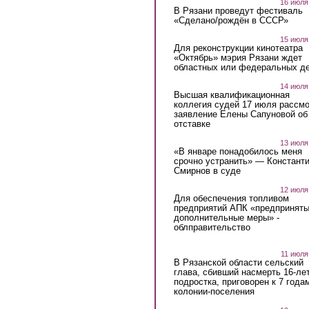
16 июля
В Рязани проведут фестиваль
«Сделано/рождён в СССР»
15 июля
Для реконструкции кинотеатра
«Октябрь» мэрия Рязани ждет
областных или федеральных де
14 июля
Высшая квалификационная
коллегия судей 17 июля рассмо
заявление Елены Сапуновой об
отставке
13 июля
«В январе понадобилось меня
срочно устранить» — Констант
Смирнов в суде
12 июля
Для обеспечения топливом
предприятий АПК «предпринят
дополнительные меры» -
облправительство
11 июля
В Рязанской области сельский
глава, сбивший насмерть 16-ле
подростка, приговорен к 7 года
колонии-поселения