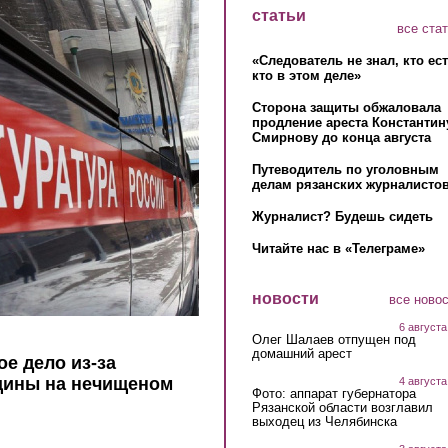
статьи
все ста
«Следователь не знал, кто ес
кто в этом деле»
Сторона защиты обжаловала
продление ареста Константин
Смирнову до конца августа
Путеводитель по уголовным
делам рязанских журналистов
Журналист? Будешь сидеть
Читайте нас в «Телеграме»
новости
все ново
6 августа
Олег Шалаев отпущен под
домашний арест
е дело из-за
щины на нечищеном
4 августа
Фото: аппарат губернатора
Рязанской области возглавил
выходец из Челябинска