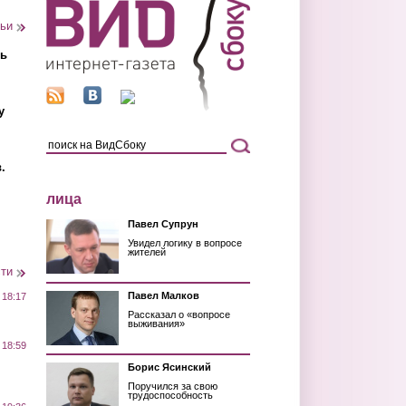
тьи
ть
у
.
лица
Павел Супрун
Увидел логику в вопросе
жителей
сти
Павел Малков
 18:17
Рассказал о «вопросе
выживания»
 18:59
Борис Ясинский
Поручился за свою
трудоспособность