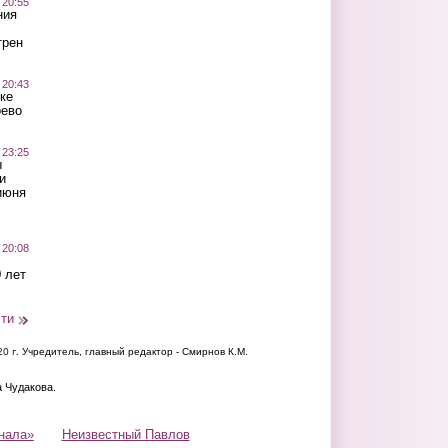
 20:55
ния
трен
 20:43
ке
оево
 23:25
ы
и
июня
 20:08
 лет
сти
20 г.
Учредитель, главный редактор - Смирнов К.М.
а Чудакова.
нала»
Неизвестный Павлов