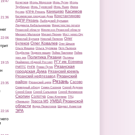
 19:47
Кочетков
Игорь Морозов
Игорь
Игорь Путин
Трубицын
Игорь Туровский
Игорь Яшин
Ирина
Касимов
Канищево
КПРФ Рязань
Кусова
Константиново
Касимовская городская Дума
 21:36
ЛДПР Рязань
Лыбедский бульвар
Людмила Кибальникова
Министерство печати
нег
Рязанской области
Минлесхоз Рязанской области
Михаил Малахов
Михаил Пронин
Мост через Оку
 22:06
Олег
Николай Булаев
Николай Пилюгин
Олег Ковалев
Булеков
Олег Шишов
трит
Ольга Чуляева
Ольга Мишина
Петр Пыленок
Подбелка
Поджоги машин
Пойма Павловки
Пойма
Политика Рязани
Поляны
трех рек
РГУ им. Есенина
Праймериз «Единой России»
 19:15
Рязанская
РМПТС
РНПК
Роман Путин
ин
городская Дума
Рязанский кремль
Рязанский
Рязанский нефтезавод
Рязань
район
Сасово
Рязанский цирк
 23:35
Северный обход
Семен Сазонов
Сергей Дудукин
ы
Сергей Ежов
Сергей Сальников
Сергей Филимонов
Скопин
Солотча
Спас-Клепики
ТРЦ
УМВД Рязанской
Трасса М5
«Премьер»
области
Шаукат Ахметов
Федор Провоторов
ЭРА
 22:16
тнего
м