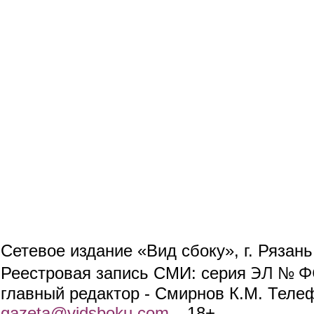
Сетевое издание «Вид сбоку», г. Рязан
ЭЛ № ФС
Реестровая запись СМИ: серия
главный редактор - Смирнов К.М. Телефо
gazeta@vidsboku.com
(link sends e-mail)
. 18+