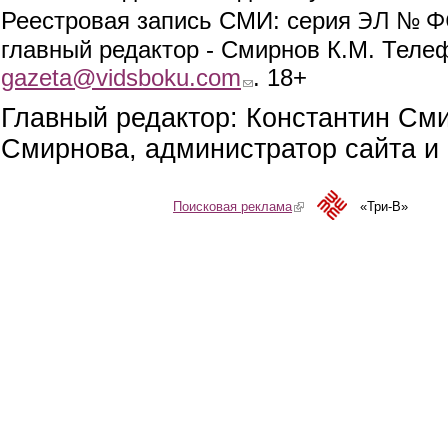
ЭЛ № ФС
Реестровая запись СМИ: серия
главный редактор - Смирнов К.М. Телефо
gazeta@vidsboku.com
(link sends e-mail)
. 18+
Главный редактор: Константин См
Смирнова, администратор сайта и 
Поисковая реклама
(link is external)
«Три-В»