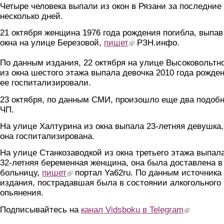
Четыре человека выпали из окон в Рязани за последние
несколько дней.
21 октября женщина 1976 года рождения погибла, выпав
окна на улице Березовой,
пишет
(link is external)
РЗН.инфо.
По данным издания, 22 октября на улице Высоковольтн
из окна шестого этажа выпала девочка 2010 года рожден
ее госпитализировали.
23 октября, по данным СМИ, произошло еще два подоб
ЧП.
На улице Халтурина из окна выпала 23-летняя девушка,
она госпитализирована.
На улице Станкозаводкой из окна третьего этажа выпал
32-летняя беременная женщина, она была доставлена в
больницу,
пишет
(link is external)
портал Ya62ru. По данным источника
издания, пострадавшая была в состоянии алкогольного
опьянения.
Подписывайтесь на
канал Vidsboku в Telegram
(link is extern