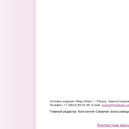
Сетевое издание «Вид сбоку», г. Рязань. Зарегистрир
Телефон: +7 (4912) 95-41-59. E-mail:
gazeta@vidsboku.c
Главный редактор: Константин Смирнов, выпускающи
Контекстная рекл