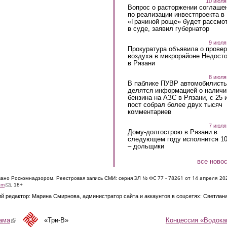
10 июля
Вопрос о расторжении соглаше
по реализации инвестпроекта в
«Грачиной роще» будет рассмо
в суде, заявил губернатор
9 июля
Прокуратура объявила о провер
воздуха в микрорайоне Недост
в Рязани
8 июля
В паблике ПУВР автомобилист
делятся информацией о наличи
бензина на АЗС в Рязани, с 25 
пост собрал более двух тысяч
комментариев
7 июля
Дому-долгострою в Рязани в
следующем году исполнится 10
– дольщики
все ново
ЭЛ № ФС 77 - 7826
1 от 14 апреля 20
овано Роскомнадзором. Реестровая запись СМИ: серия
(link sends e-mail)
om
. 18+
й редактор: Марина Смирнова, администратор сайта и аккаунтов в соцсетях: Светлан
Концессия «Водока
ама
(link is external)
«Три-В»