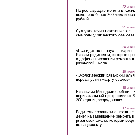
22 июля
На реставрацию мечети в Каси
выделено более 200 миллионов
рублей
21 июля
Суд ужесточил наказание экс-
снабженцу рязанского хлебоза
20 июля
«Всё идёт по плану» — мэрия
Рязани родителям, которые пр
о дофинансировании ремонта в
рязанской школе
19 июля
«Экологический рязанский алья
перезапустил «карту свалок»
18 июля
Рязанский Минздрав сообщил, 
перинатальный центр получит 
200 единиц оборудования
17 июля
Родители сообщили о нехватке
денег на завершение ремонта в
рязанской школе, который веде
по нацпроекту