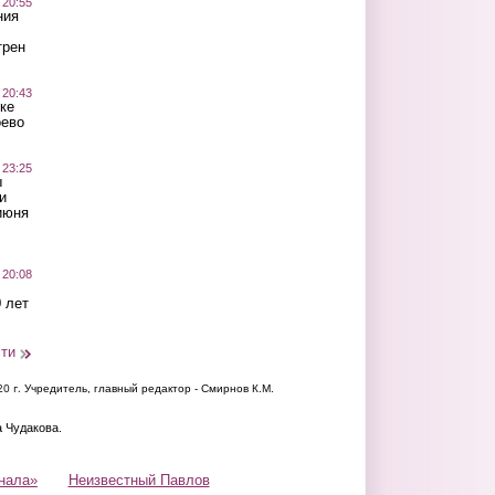
 20:55
ния
трен
 20:43
ке
оево
 23:25
ы
и
июня
 20:08
 лет
сти
20 г.
Учредитель, главный редактор - Смирнов К.М.
а Чудакова.
нала»
Неизвестный Павлов