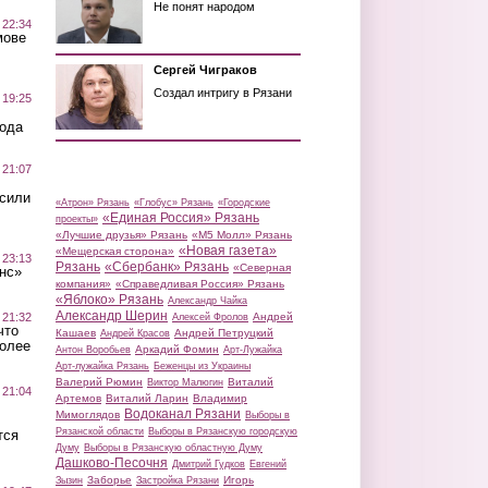
Не понят народом
 22:34
мове
Сергей Чиграков
Создал интригу в Рязани
 19:25
вода
 21:07
осили
«Атрон» Рязань
«Глобус» Рязань
«Городские
«Единая Россия» Рязань
проекты»
«Лучшие друзья» Рязань
«М5 Молл» Рязань
«Новая газета»
«Мещерская сторона»
 23:13
Рязань
«Сбербанк» Рязань
«Северная
нс»
компания»
«Справедливая Россия» Рязань
«Яблоко» Рязань
Александр Чайка
Александр Шерин
 21:32
Андрей
Алексей Фролов
что
Кашаев
Андрей Петруцкий
Андрей Красов
более
Аркадий Фомин
Антон Воробьев
Арт-Лужайка
Арт-лужайка Рязань
Беженцы из Украины
Валерий Рюмин
Виталий
Виктор Малюгин
 21:04
Артемов
Виталий Ларин
Владимир
Водоканал Рязани
Мимоглядов
Выборы в
Рязанской области
Выборы в Рязанскую городскую
тся
Думу
Выборы в Рязанскую областную Думу
Дашково-Песочня
Дмитрий Гудков
Евгений
Заборье
Игорь
Зызин
Застройка Рязани