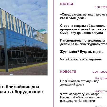
статьи
все ста
«Следователь не знал, кто ес
кто в этом деле»
Сторона защиты обжаловала
продление ареста Константин
Смирнову до конца августа
Путеводитель по уголовным
делам рязанских журналистов
Журналист? Будешь сидеть
Читайте нас в «Телеграме»
новости
все ново
6 августа
Олег Шалаев отпущен под
домашний арест
й в ближайшие два
озить оборудование
4 августа
Фото: аппарат губернатора
Рязанской области возглавил
выходец из Челябинска