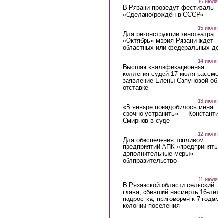
16 июля
В Рязани проведут фестиваль
«Сделано/рождён в СССР»
15 июля
Для реконструкции кинотеатра
«Октябрь» мэрия Рязани ждет
областных или федеральных де
14 июля
Высшая квалификационная
коллегия судей 17 июля рассмо
заявление Елены Сапуновой об
отставке
13 июля
«В январе понадобилось меня
срочно устранить» — Констант
Смирнов в суде
12 июля
Для обеспечения топливом
предприятий АПК «предпринят
дополнительные меры» -
облправительство
11 июля
В Рязанской области сельский
глава, сбивший насмерть 16-ле
подростка, приговорен к 7 года
колонии-поселения