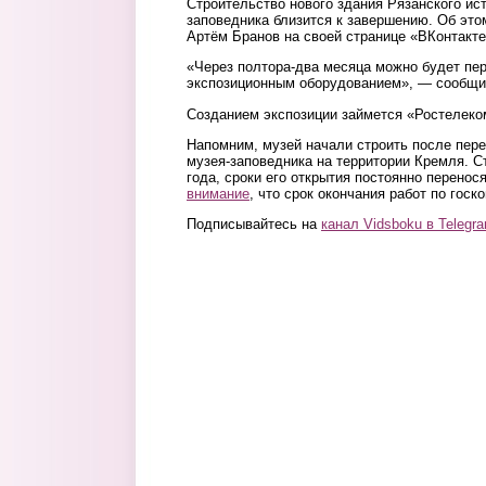
Строительство нового здания Рязанского ист
заповедника близится к завершению. Об это
Артём Бранов на своей странице «ВКонтакте
«Через полтора-два месяца можно будет пе
экспозиционным оборудованием», — сообщи
Созданием экспозиции займется «Ростелеко
Напомним, музей начали строить после пере
музея-заповедника на территории Кремля. С
года, сроки его открытия постоянно перенос
внимание
, что срок окончания работ по госк
Подписывайтесь на
канал Vidsboku в Telegr