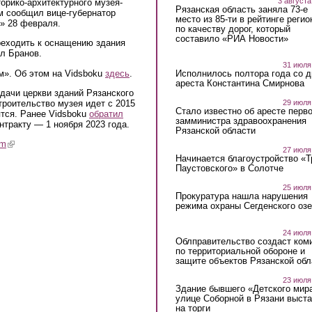
3 августа
орико-архитектурного музея-
Рязанская область заняла 73-е
м сообщил вице-губернатор
место из 85-ти в рейтинге регио
» 28 февраля.
по качеству дорог, который
составило «РИА Новости»
реходить к оснащению здания
л Бранов.
31 июля
м». Об этом на Vidsboku
здесь
.
Исполнилось полтора года со д
ареста Константина Смирнова
дачи церкви зданий Рязанского
троительство музея идет с 2015
29 июля
Стало известно об аресте перво
ятся. Ранее Vidsboku
обратил
замминистра здравоохранения
онтракту — 1 ноября 2023 года.
Рязанской области
am
(link is external)
27 июля
Начинается благоустройство «
Паустовского» в Солотче
25 июля
Прокуратура нашла нарушения
режима охраны Сегденского озе
24 июля
Облправительство создаст ком
по территориальной обороне и
защите объектов Рязанской обл
23 июля
Здание бывшего «Детского мир
улице Соборной в Рязани выст
на торги