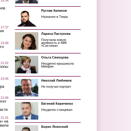
 19:36
нов
Рустам Халиков
Назначен в Тверь
 17:37
ня
Лариса Пастухова
Получила новую
должность в АФК
 23:09
«Система»
го
Ольга Свинцова
 21:02
Неудачно крышанула
Тропы
Минфин
 23:45
Николай Любимов
ра
Не получил портрет
 21:06
итет
Евгений Кириченко
асти
Неудачно станцевал
 21:31
а» на
авили
Борис Ясинский