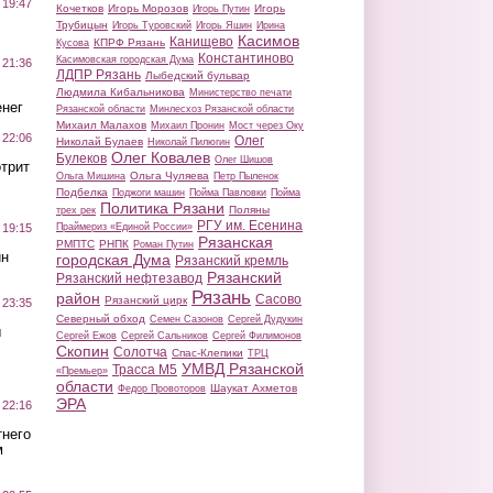
 19:47
Кочетков
Игорь Морозов
Игорь
Игорь Путин
Трубицын
Игорь Туровский
Игорь Яшин
Ирина
Касимов
Канищево
КПРФ Рязань
Кусова
Константиново
Касимовская городская Дума
 21:36
ЛДПР Рязань
Лыбедский бульвар
Людмила Кибальникова
Министерство печати
нег
Рязанской области
Минлесхоз Рязанской области
Михаил Малахов
Михаил Пронин
Мост через Оку
 22:06
Олег
Николай Булаев
Николай Пилюгин
Олег Ковалев
Булеков
Олег Шишов
трит
Ольга Чуляева
Ольга Мишина
Петр Пыленок
Подбелка
Поджоги машин
Пойма Павловки
Пойма
Политика Рязани
Поляны
трех рек
РГУ им. Есенина
Праймериз «Единой России»
 19:15
Рязанская
РМПТС
РНПК
Роман Путин
ин
городская Дума
Рязанский кремль
Рязанский
Рязанский нефтезавод
Рязань
район
Сасово
Рязанский цирк
 23:35
Северный обход
Семен Сазонов
Сергей Дудукин
ы
Сергей Ежов
Сергей Сальников
Сергей Филимонов
Скопин
Солотча
Спас-Клепики
ТРЦ
УМВД Рязанской
Трасса М5
«Премьер»
области
Шаукат Ахметов
Федор Провоторов
ЭРА
 22:16
тнего
м