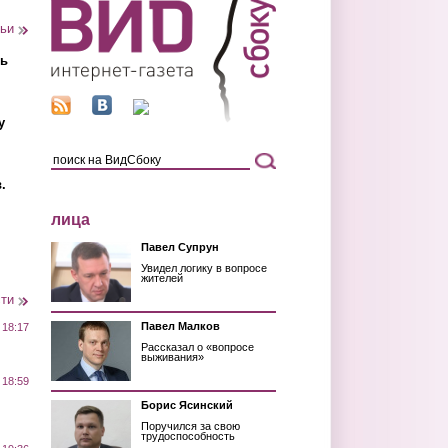
тьи
ть
у
.
лица
Павел Супрун
Увидел логику в вопросе
жителей
сти
Павел Малков
 18:17
Рассказал о «вопросе
выживания»
 18:59
Борис Ясинский
Поручился за свою
трудоспособность