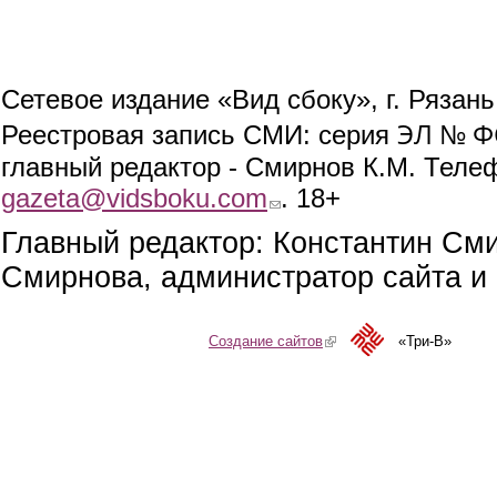
Сетевое издание «Вид сбоку», г. Рязан
ЭЛ № ФС
Реестровая запись СМИ: серия
главный редактор - Смирнов К.М. Телефо
gazeta@vidsboku.com
(link sends e-mail)
. 18+
Главный редактор: Константин См
Смирнова, администратор сайта и 
Создание сайтов
(link is external)
«Три-В»