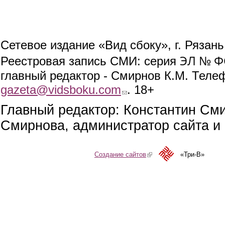
Сетевое издание «Вид сбоку», г. Рязан
ЭЛ № ФС
Реестровая запись СМИ: серия
главный редактор - Смирнов К.М. Телефо
gazeta@vidsboku.com
(link sends e-mail)
. 18+
Главный редактор: Константин См
Смирнова, администратор сайта и 
Создание сайтов
(link is external)
«Три-В»