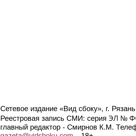
Сетевое издание «Вид сбоку», г. Рязан
ЭЛ № ФС
Реестровая запись СМИ: серия
главный редактор - Смирнов К.М. Телефо
gazeta@vidsboku.com
(link sends e-mail)
. 18+