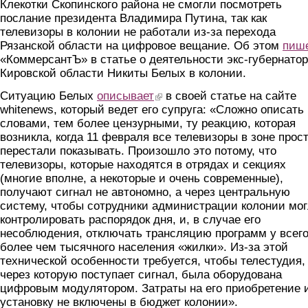
Клекотки Скопинского района не смогли посмотреть
послание президента Владимира Путина, так как
телевизоры в колонии не работали из-за перехода
Рязанской области на цифровое вещание. Об этом
пиш
«КоммерсантЪ» в статье о деятельности экс-губернато
Кировской области Никиты Белых в колонии.
Ситуацию Белых
описывает
(link is external)
в своей статье на сайте
whitenews, который ведет его супруга: «Сложно описать
словами, тем более цензурными, ту реакцию, которая
возникла, когда 11 февраля все телевизоры в зоне прос
перестали показывать. Произошло это потому, что
телевизоры, которые находятся в отрядах и секциях
(многие вполне, а некоторые и очень современные),
получают сигнал не автономно, а через центральную
систему, чтобы сотрудники администрации колонии мо
контролировать распорядок дня, и, в случае его
несоблюдения, отключать трансляцию программ у всег
более чем тысячного населения «жилки». Из-за этой
технической особенности требуется, чтобы телестудия,
через которую поступает сигнал, была оборудована
цифровым модулятором. Затраты на его приобретение 
установку не включены в бюджет колонии».