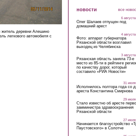
новости
все ново
6 августа
Олег Шалаев отпущен под
домашний арест
й житель деревни Алешино
4 августа
ель легкового автомобиля с
Фото: аппарат губернатора
Рязанской области возглавил
выходец из Челябинска
3 августа
Рязанская область заняла 73-е
место из 85-ти в рейтинге регио
по качеству дорог, который
составило «РИА Новости»
31 июля
Исполнилось полтора года со д
ареста Константина Смирнова
29 июля
Стало известно об аресте перво
замминистра здравоохранения
Рязанской области
27 июля
Начинается благоустройство «
Паустовского» в Солотче