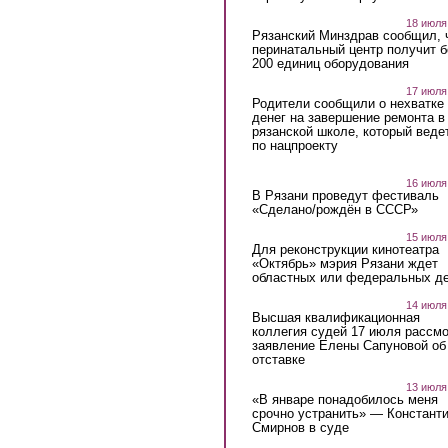
18 июля
Рязанский Минздрав сообщил, 
перинатальный центр получит 
200 единиц оборудования
17 июля
Родители сообщили о нехватке
денег на завершение ремонта в
рязанской школе, который веде
по нацпроекту
16 июля
В Рязани проведут фестиваль
«Сделано/рождён в СССР»
15 июля
Для реконструкции кинотеатра
«Октябрь» мэрия Рязани ждет
областных или федеральных де
14 июля
Высшая квалификационная
коллегия судей 17 июля рассмо
заявление Елены Сапуновой об
отставке
13 июля
«В январе понадобилось меня
срочно устранить» — Констант
Смирнов в суде