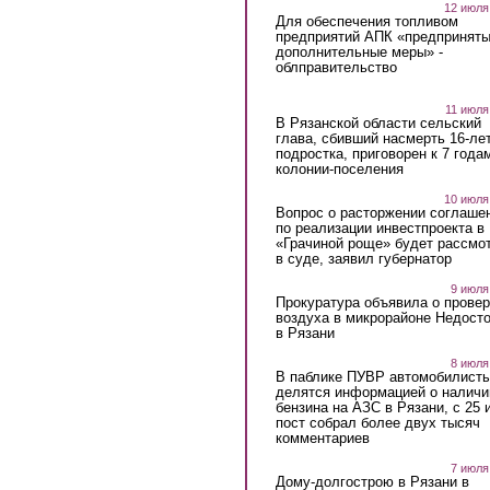
12 июля
Для обеспечения топливом
предприятий АПК «предпринят
дополнительные меры» -
облправительство
11 июля
В Рязанской области сельский
глава, сбивший насмерть 16-ле
подростка, приговорен к 7 года
колонии-поселения
10 июля
Вопрос о расторжении соглаше
по реализации инвестпроекта в
«Грачиной роще» будет рассмо
в суде, заявил губернатор
9 июля
Прокуратура объявила о провер
воздуха в микрорайоне Недост
в Рязани
8 июля
В паблике ПУВР автомобилист
делятся информацией о наличи
бензина на АЗС в Рязани, с 25 
пост собрал более двух тысяч
комментариев
7 июля
Дому-долгострою в Рязани в