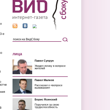
ил
3-е
со
лица
Павел Супрун
Увидел логику в вопросе
жителей
й
Павел Малков
о
лотче
Рассказал о «вопросе
выживания»
ения
Борис Ясинский
Поручился за свою
трудоспособность
й