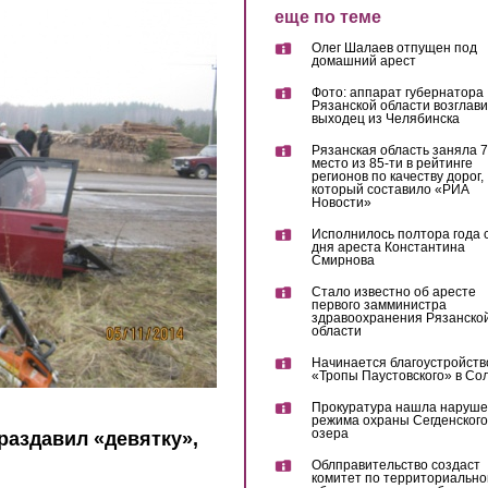
еще по теме
Олег Шалаев отпущен под
домашний арест
Фото: аппарат губернатора
Рязанской области возглав
выходец из Челябинска
Рязанская область заняла 7
место из 85-ти в рейтинге
регионов по качеству дорог,
который составило «РИА
Новости»
Исполнилось полтора года 
дня ареста Константина
Смирнова
Стало известно об аресте
первого замминистра
здравоохранения Рязанско
области
Начинается благоустройств
«Тропы Паустовского» в Со
Прокуратура нашла наруш
режима охраны Сегденского
озера
раздавил «девятку»,
Облправительство создаст
комитет по территориально