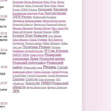
 23:45
Кочетков
Игорь Морозов
Игорь
Игорь Путин
Трубицын
Игорь Туровский
Игорь Яшин
Ирина
ра
Касимов
Канищево
КПРФ Рязань
Кусова
Константиново
Касимовская городская Дума
 21:06
ЛДПР Рязань
Лыбедский бульвар
итет
Людмила Кибальникова
Министерство печати
Рязанской области
Минлесхоз Рязанской области
асти
Михаил Малахов
Михаил Пронин
Мост через Оку
Олег
Николай Булаев
Николай Пилюгин
 21:31
Олег Ковалев
Булеков
а» на
Олег Шишов
авили
Ольга Чуляева
Ольга Мишина
Петр Пыленок
Подбелка
Поджоги машин
Пойма Павловки
Пойма
Политика Рязани
Поляны
трех рек
 22:34
РГУ им. Есенина
Праймериз «Единой России»
мове
Рязанская
РМПТС
РНПК
Роман Путин
городская Дума
Рязанский кремль
Рязанский
Рязанский нефтезавод
Рязань
район
 19:25
Сасово
Рязанский цирк
Северный обход
Семен Сазонов
Сергей Дудукин
вода
Сергей Ежов
Сергей Сальников
Сергей Филимонов
Скопин
Солотча
Спас-Клепики
ТРЦ
УМВД Рязанской
 21:07
Трасса М5
«Премьер»
области
Шаукат Ахметов
Федор Провоторов
осили
ЭРА
 23:13
нс»