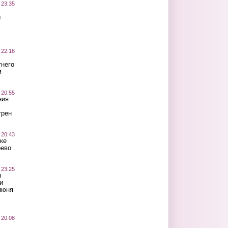
 23:35
ы
 22:16
тнего
м
 20:55
ния
трен
 20:43
ке
оево
 23:25
ы
и
июня
 20:08