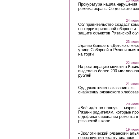
25 июля
Прокуратура нашла нарушения
режима охраны Сегденского озе
24 июля
Облправительство создаст ком
по территориальной обороне и
защите объектов Рязанской обл
23 июля
Здание бывшего «Детского мир
улице Соборной в Рязани выст
на торги
22 июля
На реставрацию мечети в Каси
выделено более 200 миллионов
рублей
21 июля
Суд ужесточил наказание экс-
снабженцу рязанского хлебоза
20 июля
«Всё идёт по плану» — мэрия
Рязани родителям, которые пр
о дофинансировании ремонта в
рязанской школе
19 июля
«Экологический рязанский алья
перезапустил «карту свалок»