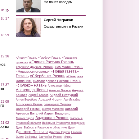
Не понят народом
сти
 18:17
Сергей Чиграков
Создал интригу в Рязани
 18:59
 19:36
«Атрон» Рязань
«Глобус» Рязань
«Городские
«Единая Россия» Рязань
проекты»
нов
«Лучшие друзья» Рязань
«М5 Молл» Рязань
«Новая газета»
«Мещерская сторона»
Рязань
«Сбербанк» Рязань
«Северная
компания»
«Справедливая Россия» Рязань
 17:37
«Яблоко» Рязань
Александр Чайка
ня
Александр Шерин
Андрей
Алексей Фролов
Кашаев
Андрей Петруцкий
Андрей Красов
Аркадий Фомин
Антон Воробьев
Арт-Лужайка
 23:09
Арт-лужайка Рязань
Беженцы из Украины
го
Валерий Рюмин
Виталий
Виктор Малюгин
Артемов
Виталий Ларин
Владимир
Водоканал Рязани
Мимоглядов
Выборы в
 21:02
Рязанской области
Выборы в Рязанскую городскую
Тропы
Думу
Выборы в Рязанскую областную Думу
Дашково-Песочня
Дмитрий Гудков
Евгений
Заборье
Игорь
Зызин
Застройка Рязани