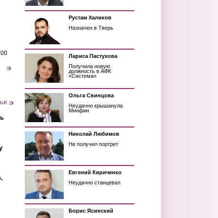
Рустам Халиков
Назначен в Тверь
200
Лариса Пастухова
Получила новую
следующая ›
должность в АФК
«Система»
Ольга Свинцова
тьи
Неудачно крышанула
Минфин
ть
Николай Любимов
Не получил портрет
у
Евгений Кириченко
.
Неудачно станцевал
Борис Ясинский