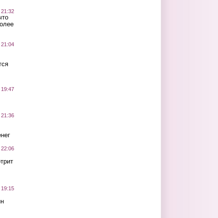
 21:32
что
более
 21:04
тся
 19:47
 21:36
нег
 22:06
трит
 19:15
ин