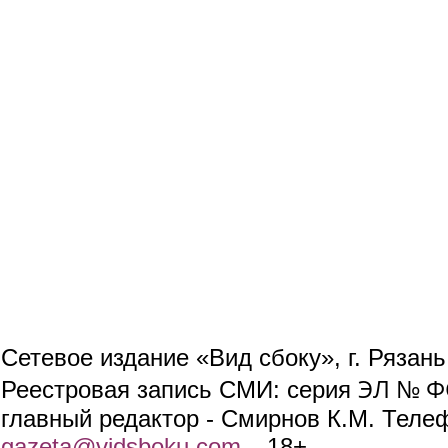
Сетевое издание «Вид сбоку», г. Рязан
ЭЛ № ФС
Реестровая запись СМИ: серия
главный редактор - Смирнов К.М. Телефо
gazeta@vidsboku.com
(link sends e-mail)
. 18+