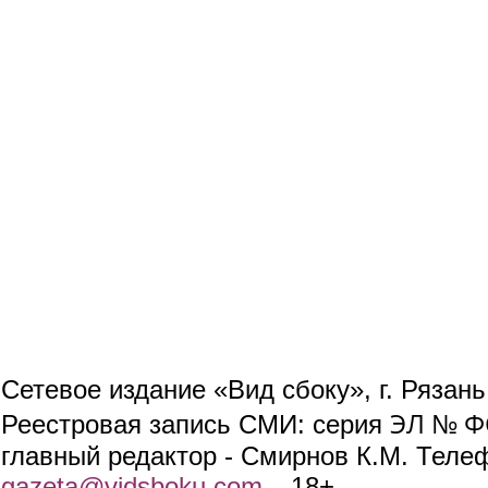
Сетевое издание «Вид сбоку», г. Рязан
ЭЛ № ФС
Реестровая запись СМИ: серия
главный редактор - Смирнов К.М. Телефо
gazeta@vidsboku.com
(link sends e-mail)
. 18+