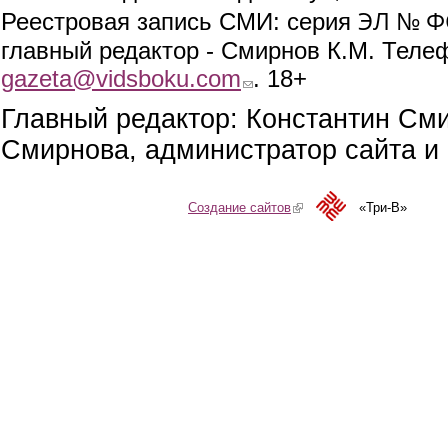
ЭЛ № ФС
Реестровая запись СМИ: серия
главный редактор - Смирнов К.М. Телефо
gazeta@vidsboku.com
(link sends e-mail)
. 18+
Главный редактор: Константин См
Смирнова, администратор сайта и 
Создание сайтов
(link is external)
«Три-В»