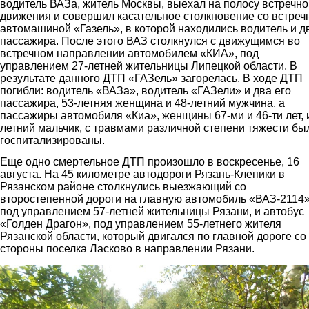
водитель ВАЗа, житель Москвы, выехал на полосу встречно
движения и совершил касательное столкновение со встреч
автомашиной «Газель», в которой находились водитель и д
пассажира. После этого ВАЗ столкнулся с движущимся во
встречном направлении автомобилем «КИА», под
управлением 27-летней жительницы Липецкой области. В
результате данного ДТП «ГАЗель» загорелась. В ходе ДТП
погибли: водитель «ВАЗа», водитель «ГАЗели» и два его
пассажира, 53-летняя женщина и 48-летний мужчина, а
пассажиры автомобиля «Киа», женщины 67-ми и 46-ти лет, и
летний мальчик, с травмами различной степени тяжести бы
госпитализированы.
Еще одно смертельное ДТП произошло в воскресенье, 16
августа. На 45 километре автодороги Рязань-Клепики в
Рязанском районе столкнулись выезжающий со
второстепенной дороги на главную автомобиль «ВАЗ-2114»
под управлением 57-летней жительницы Рязани, и автобус
«Голден Драгон», под управлением 55-летнего жителя
Рязанской области, который двигался по главной дороге со
стороны поселка Ласково в направлении Рязани.
2.jpg