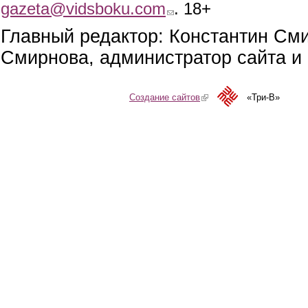
gazeta@vidsboku.com
(link sends e-mail)
. 18+
Главный редактор: Константин См
Смирнова, администратор сайта и 
Создание сайтов
(link is external)
«Три-В»