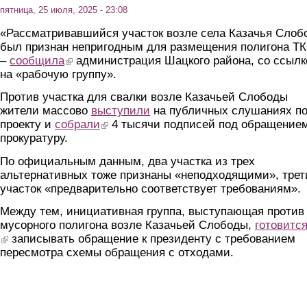
пятница, 25 июля, 2025 - 23:08
«Рассматривавшийся участок возле села Казачья Слоб
был признан непригодным для размещения полигона ТК
–
сообщила
(link is external)
администрация Шацкого района, со ссылк
на «рабочую группу».
Против участка для свалки возле Казачьей Слободы
жители массово
выступили
на публичных слушаниях п
проекту и
собрали
(link is external)
4 тысячи подписей под обращением
прокуратуру.
По официальным данным, два участка из трех
альтернативных тоже признаны «неподходящими», трет
участок «предварительно соответствует требованиям».
Между тем, инициативная группа, выступающая против
мусорного полигона возле Казачьей Слободы,
готовитс
(link is external)
записывать обращение к президенту с требованием
пересмотра схемы обращения с отходами.