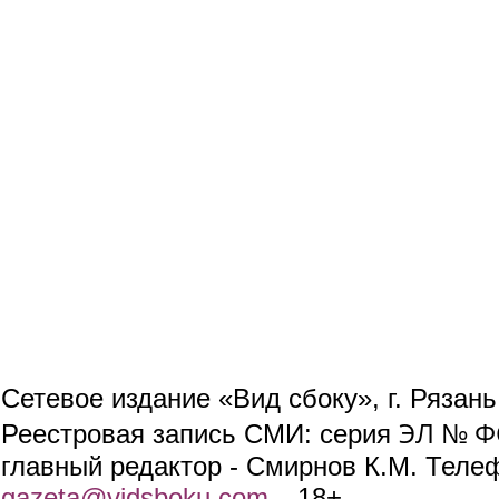
Сетевое издание «Вид сбоку», г. Рязан
ЭЛ № ФС
Реестровая запись СМИ: серия
главный редактор - Смирнов К.М. Телефо
gazeta@vidsboku.com
(link sends e-mail)
. 18+