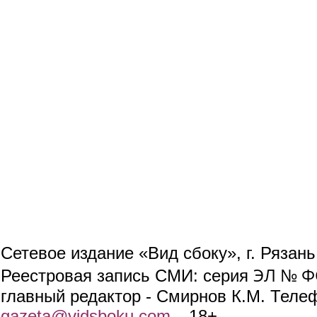
Сетевое издание «Вид сбоку», г. Рязан
ЭЛ № ФС
Реестровая запись СМИ: серия
главный редактор - Смирнов К.М. Телефо
gazeta@vidsboku.com
(link sends e-mail)
. 18+