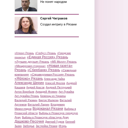
Не понят народом
Сергей Чиграков
Создал интригу в Рязани
«Атрон» Рязань
«Глобус» Рязань
«Городские
«Единая Россия» Рязань
проекты»
«Лучшие друзья» Рязань
«М5 Молл» Рязань
«Новая газета»
«Мещерская сторона»
Рязань
«Сбербанк» Рязань
«Северная
компания»
«Справедливая Россия» Рязань
«Яблоко» Рязань
Александр Чайка
Александр Шерин
Андрей
Алексей Фролов
Кашаев
Андрей Петруцкий
Андрей Красов
Аркадий Фомин
Антон Воробьев
Арт-Лужайка
Арт-лужайка Рязань
Беженцы из Украины
Валерий Рюмин
Виталий
Виктор Малюгин
Артемов
Виталий Ларин
Владимир
Водоканал Рязани
Мимоглядов
Выборы в
Рязанской области
Выборы в Рязанскую городскую
Думу
Выборы в Рязанскую областную Думу
Дашково-Песочня
Дмитрий Гудков
Евгений
Заборье
Игорь
Зызин
Застройка Рязани