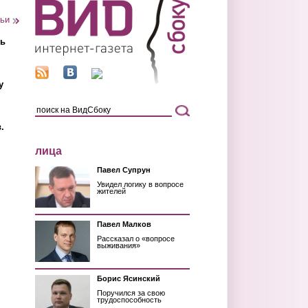
тьи
ть
у
.
лица
Павел Супрун
Увидел логику в вопросе
жителей
Павел Малков
Рассказал о «вопросе
выживания»
Борис Ясинский
Поручился за свою
трудоспособность