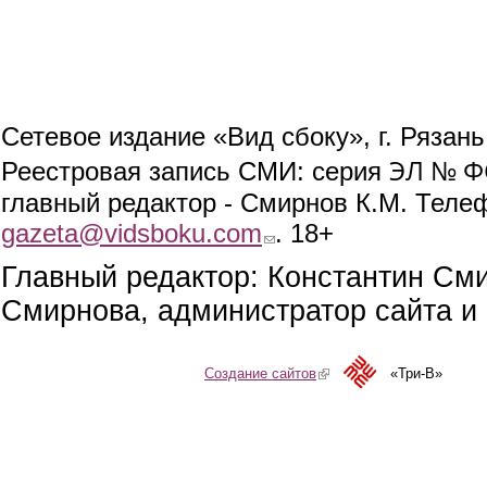
Сетевое издание «Вид сбоку», г. Рязан
ЭЛ № ФС
Реестровая запись СМИ: серия
главный редактор - Смирнов К.М. Телефо
gazeta@vidsboku.com
(link sends e-mail)
. 18+
Главный редактор: Константин См
Смирнова, администратор сайта и 
Создание сайтов
(link is external)
«Три-В»