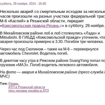
суббота, 29 ноября, 2014 - 16:40
Несколько аварий со смертельным исходом за нескольк
часов произошли на разных участках федеральной тра
М-6 «Каспий» в Рязанской области, передает
«
Комсомольская правда-Рязань
(link is external)
» в субботу, 29 ноября.
В Михайловском районе лоб в лоб столкнулись «Лада» и
Mitsubishi. В ГИБДД «Комсомольской правде» уточнили, чт
авария произошла примерно в 3.30. Погибли три человека.
Через час под Скопином – также на М-6 – перевернулся
автомобиль Chevrolet. Водитель погиб.
В девятом часу утра в Ряжском районе SsangYong попал п
грузовик «МАЗ». Погиб водитель легкового автомобиля.
На фото — авария в Михайловском районе (пресс-служба 
МЧС)
Тэги:
Рязань
ДТП в Рязанской области
пять человек погибли в ДТП