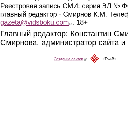
ЭЛ № ФС
Реестровая запись СМИ: серия
главный редактор - Смирнов К.М. Телефо
gazeta@vidsboku.com
(link sends e-mail)
. 18+
Главный редактор: Константин См
Смирнова, администратор сайта и 
Создание сайтов
(link is external)
«Три-В»