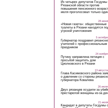
Из четырех депутатов Госдумы 
Рязанской области против
повышения пенсионного возраст
июля проголосовал только оди
28 июня
«Новая газета»: общественные
туалеты в Рязани находятся по
угрозой уничтожения
5 октября
Губернатор поздравил рязански
учителей с профессиональным
праздником
24 ноября
Путину направлена петиция с
просьбой защитить дом
Циолковского в Рязани
13 августа
Глава Касимовского района зая
о давлении со стороны рязанск
губернатора Ковалева
26 июля
Двух рязанцев осудили за убий
престарелой женщины из-за ден
21 июля
Кандидат в депутаты Госдумы 