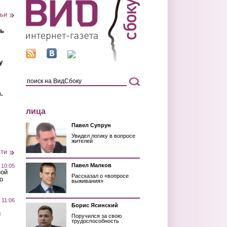
тьи
ть
у
.
лица
Павел Супрун
Увидел логику в вопросе
жителей
сти
Павел Малков
 10:05
ной
Рассказал о «вопросе
о
выживания»
 11:06
Борис Ясинский
й
Поручился за свою
трудоспособность