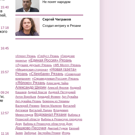
Не понят народом
 15:40
 в
лей,
Сергей Чиграков
Создал интригу в Рязани
 17:18
кого
 16:45
«Атрон» Рязань
«Глобус» Рязань
«Городские
«Единая Россия» Рязань
проекты»
«Лучшие друзья» Рязань
«М5 Молл» Рязань
«Новая газета»
«Мещерская сторона»
 15:57
Рязань
«Сбербанк» Рязань
«Северная
компания»
«Справедливая Россия» Рязань
«Яблоко» Рязань
Александр Чайка
Александр Шерин
Андрей
Алексей Фролов
Кашаев
Андрей Петруцкий
 09:24
Андрей Красов
ты,
Аркадий Фомин
Антон Воробьев
Арт-Лужайка
ие
Арт-лужайка Рязань
Беженцы из Украины
Валерий Рюмин
Виталий
Виктор Малюгин
Артемов
Виталий Ларин
Владимир
 12:57
Водоканал Рязани
Мимоглядов
Выборы в
Рязанской области
Выборы в Рязанскую городскую
Думу
Выборы в Рязанскую областную Думу
Дашково-Песочня
Дмитрий Гудков
Евгений
Заборье
Игорь
Зызин
Застройка Рязани
 11:16