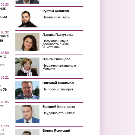
 09:33
ник
Рустам Халиков
ичии
Назначен в Тверь
 10:32
Лариса Пастухова
краже
на
Получила новую
должность в АФК
«Система»
 13:50
OVID
Ольга Свинцова
тся
Неудачно крышанула
Минфин
 09:21
Николай Любимов
я
е 25
Не получил портрет
 16:05
е»
Евгений Кириченко
Неудачно станцевал
 12:29
по
Борис Ясинский
ина