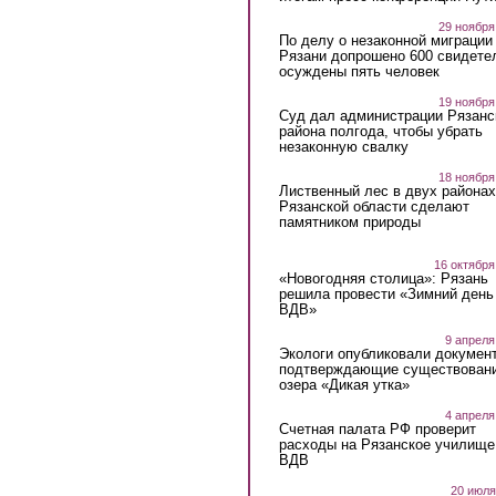
29 ноября
По делу о незаконной миграции
Рязани допрошено 600 свидете
осуждены пять человек
19 ноября
Суд дал администрации Рязанс
района полгода, чтобы убрать
незаконную свалку
18 ноября
Лиственный лес в двух районах
Рязанской области сделают
памятником природы
16 октября
«Новогодняя столица»: Рязань
решила провести «Зимний день
ВДВ»
9 апреля
Экологи опубликовали докумен
подтверждающие существован
озера «Дикая утка»
4 апреля
Счетная палата РФ проверит
расходы на Рязанское училище
ВДВ
20 июля