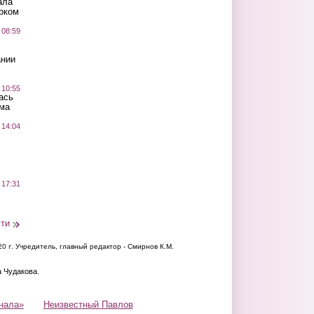
ала
рком
 08:59
ании
 10:55
ась
ма
 14:04
 17:31
сти
20 г.
Учредитель, главный редактор - Смирнов К.М.
а Чудакова.
нала»
Неизвестный Павлов