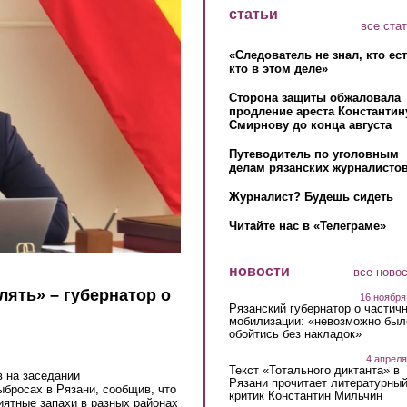
статьи
все ста
«Следователь не знал, кто ес
кто в этом деле»
Сторона защиты обжаловала
продление ареста Константин
Смирнову до конца августа
Путеводитель по уголовным
делам рязанских журналистов
Журналист? Будешь сидеть
Читайте нас в «Телеграме»
новости
все ново
ять» – губернатор о
16 ноября
Рязанский губернатор о частич
мобилизации: «невозможно был
обойтись без накладок»
4 апреля
Текст «Тотального диктанта» в
в на заседании
Рязани прочитает литературны
ыбросах в Рязани, сообщив, что
критик Константин Мильчин
иятные запахи в разных районах