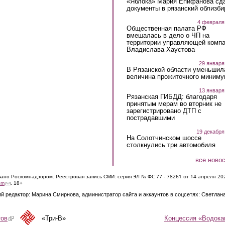
«Яблока» Мария Епифанова сд
документы в рязанский облизби
4 февраля
Общественная палата РФ
вмешалась в дело о ЧП на
территории управляющей комп
Владислава Хаустова
29 января
В Рязанской области уменьшил
величина прожиточного миниму
13 января
Рязанская ГИБДД: благодаря
принятым мерам во вторник не
зарегистрировано ДТП с
пострадавшими
19 декабря
На Солотчинском шоссе
столкнулись три автомобиля
все ново
ЭЛ № ФС 77 - 7826
1 от 14 апреля 20
овано Роскомнадзором. Реестровая запись СМИ: серия
(link sends e-mail)
om
. 18+
й редактор: Марина Смирнова, администратор сайта и аккаунтов в соцсетях: Светлан
Концессия «Водока
тов
(link is external)
«Три-В»