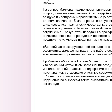
города.
На вопрос Малкова, «какие меры принимаем
природопользования региона Александр Аки
воздуха и «рейдовых мероприятиях» с участ
словам, начиная с 15 мая, превышения уро
фиксировались практически через день, в 9
основном в Дашково-Песочне. Также Акимов 
загрязнения – результаты переданы в проку
принятия решения о проведении проверки в 
предприятия». Акимов предприятие не назва
«Всё сейчас фиксируется, всё открыто, поэ
оформлять, дальше направлять в работу со
компетентным органам», – ответил на это гу
Проблеме выбросов в Рязани более 10 лет. 
что основным источником загрязнения возду
исполнительной властью и надзорными орга
признавались устаревшие очистные сооруже
«Роснефть», которая отказывается вкладыва
нарушения по выбросам также выявлялись н
кожзаводе.