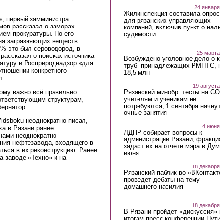
24 января
Жилинспекция составила опрос
», первый замминистра
для рязанских управляющих
мов рассказал о замерах
компаний, включив пункт о нал
ием прокуратуры. По его
судимости
вня загрязняющих веществ
5% это был сероводород, в
25 марта
рассказал о поисках источника
Возбуждено уголовное дело о 
ратуру и Росприроднадзор «для
труб, принадлежащих РМПТС, 
отношении конкретного
18,5 млн
л.
19 августа
тому важно всё правильно
Рязанский минобр: тесты на C
учителям и ученикам не
ответствующим структурам,
потребуются, 1 сентября начну
бернатор.
очные занятия
Vidsboku неоднократно писал,
4 июня
ха в Рязани ранее
ЛДПР собирает вопросы к
нами неоднократно
администрации Рязани, фракци
ния нефтезавода, входящего в
задаст их на отчете мэра в Дум
ться в их реконструкцию. Ранее
июня
а заводе «Техно» и на
18 декабря
Рязанский паблик во «ВКонтакт
проведет дебаты на тему
домашнего насилия
18 декабря
В Рязани пройдет «дискуссия» 
итогам пресс-конференции Пут