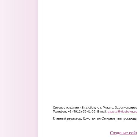
Сетевое издание «Вид сбоку», г. Рязань. Зарегистрир
Телефон: +7 (4912) 95-41-59. E-mail:
gazeta@vidsboku.c
Главный редактор: Константин Смирнов, выпускающи
Создание сай