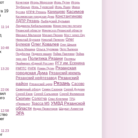
от
Кочетков
Игорь Морозов
Игорь
Игорь Путин
Трубицын
Игорь Туровский
Игорь Яшин
Ирина
а 19
Касимов
Канищево
КПРФ Рязань
Кусова
н
Константиново
Касимовская городская Дума
ЛДПР Рязань
Лыбедский бульвар
Людмила Кибальникова
Министерство печати
 11:14
Рязанской области
Минлесхоз Рязанской области
д
Михаил Малахов
Михаил Пронин
Мост через Оку
Олег
Николай Булаев
Николай Пилюгин
Олег Ковалев
Булеков
Олег Шишов
 10:48
Ольга Чуляева
Ольга Мишина
Петр Пыленок
х
Подбелка
Поджоги машин
Пойма Павловки
Пойма
Политика Рязани
Поляны
трех рек
РГУ им. Есенина
Праймериз «Единой России»
Рязанская
РМПТС
РНПК
Роман Путин
 13:20
городская Дума
Рязанский кремль
Рязанский
Рязанский нефтезавод
Рязань
район
Сасово
Рязанский цирк
Северный обход
Семен Сазонов
Сергей Дудукин
 22:06
вил
Сергей Ежов
Сергей Сальников
Сергей Филимонов
ого
Скопин
Солотча
Спас-Клепики
ТРЦ
УМВД Рязанской
Трасса М5
«Премьер»
области
Шаукат Ахметов
Федор Провоторов
 12:58
ЭРА
ство
ег
 11:23
от